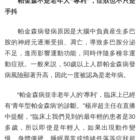
帕金森不是老年人“專利”，
症狀也不
只
是
手抖
帕金森病發病原因是大腦中負責産生多巴
胺的神經元逐漸受損、凋亡，導致多巴胺分泌
不足，進而影響運動功能，同時伴隨多種非運
動症狀。一般來説，50歲以上人群帕金森病發
病風險顯著升高，因此一度被認為是老年病。
“帕金森病並非老年人的‘專利’，臨床上已經
有‘青年型帕金森病’的診斷。”楊岸超主任在直播
中提醒，“臨床上我們見到的最年輕的患者是30
多歲，所以即使是年輕人，如果出現動作變
慢、身體僵硬、睡眠異常或情緒低落等症狀超