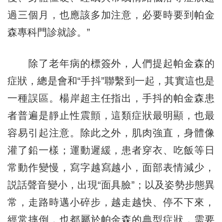
過三個月，也應該多加注意，必要時要到帕金
森專科門診就診。”
除了老年病的標簽外，人們提起帕金森的
症狀，總是會和“手抖”聯繫到一起，其實這也是
一種誤區。楊岸超主任指出，手抖的帕金森患
者普遍是靜止性震顫，這類症狀最明顯，也最
容易引起注意。除此之外，肌肉強直，身體像
灌了鉛一樣；運動遲緩，患者穿衣、吃飯等日
常動作變慢，寫字越寫越小，面部表情減少，
説話聲音變小，出現“面具臉”；以及姿勢步態異
常，走路時邁小碎步，越走越快、停不下來，
經常摔倒，也都屬於帕金森的典型症狀，需要