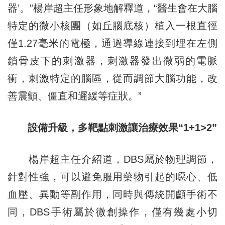
器’。”楊岸超主任形象地解釋道，“醫生會在大腦
特定的微小核團（如丘腦底核）植入一根直徑
僅1.27毫米的電極，通過導線連接到埋在左側
鎖骨皮下的刺激器，刺激器發出微弱的電脈
衝，刺激特定的腦區，從而調節大腦功能，改
善震顫、僵直和遲緩等症狀。”
設備升級，多靶點刺激讓
治療
效果“1+1
>
2”
楊岸超主任介紹道，DBS屬於物理調節，
針對性強，可以避免服用藥物引起的噁心、低
血壓、異動等副作用，同時與傳統開顱手術不
同，DBS手術屬於微創操作，僅有幾處小切