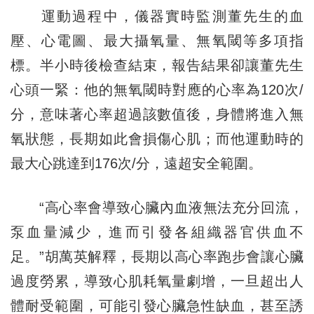
運動過程中，儀器實時監測董先生的血
壓、心電圖、最大攝氧量、無氧閾等多項指
標。半小時後檢查結束，報告結果卻讓董先生
心頭一緊：他的無氧閾時對應的心率為120次/
分，意味著心率超過該數值後，身體將進入無
氧狀態，長期如此會損傷心肌；而他運動時的
最大心跳達到176次/分，遠超安全範圍。
“高心率會導致心臟內血液無法充分回流，
泵血量減少，進而引發各組織器官供血不
足。”胡萬英解釋，長期以高心率跑步會讓心臟
過度勞累，導致心肌耗氧量劇增，一旦超出人
體耐受範圍，可能引發心臟急性缺血，甚至誘