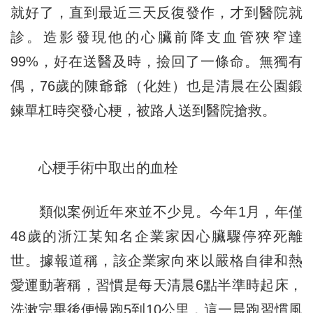
就好了，直到最近三天反復發作，才到醫院就
診。造影發現他的心臟前降支血管狹窄達
99%，好在送醫及時，撿回了一條命。無獨有
偶，76歲的陳爺爺（化姓）也是清晨在公園鍛
鍊單杠時突發心梗，被路人送到醫院搶救。
心梗手術中取出的血栓
類似案例近年來並不少見。今年1月，年僅
48歲的浙江某知名企業家因心臟驟停猝死離
世。據報道稱，該企業家向來以嚴格自律和熱
愛運動著稱，習慣是每天清晨6點半準時起床，
洗漱完畢後便慢跑5到10公里，這一晨跑習慣風