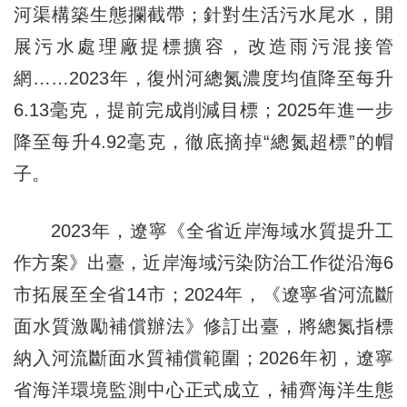
河渠構築生態攔截帶；針對生活污水尾水，開
展污水處理廠提標擴容，改造雨污混接管
網……2023年，復州河總氮濃度均值降至每升
6.13毫克，提前完成削減目標；2025年進一步
降至每升4.92毫克，徹底摘掉“總氮超標”的帽
子。
2023年，遼寧《全省近岸海域水質提升工
作方案》出臺，近岸海域污染防治工作從沿海6
市拓展至全省14市；2024年，《遼寧省河流斷
面水質激勵補償辦法》修訂出臺，將總氮指標
納入河流斷面水質補償範圍；2026年初，遼寧
省海洋環境監測中心正式成立，補齊海洋生態