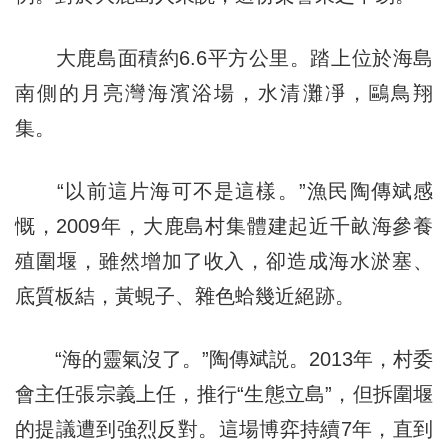
大鹿島面積約6.6平方公里。踏上位於海島
南側的月亮灣海濱浴場，水清灘凈，鷗鳥翔
集。
“以前這片海可不是這樣。”漁民陶傳斌感
慨，2009年，大鹿島村集體建起近千畝海參養
殖圍堰，雖然增加了收入，卻造成海水淤塞、
底質板結，黃蜆子、雜色蛤幾近絕跡。
“海的靈氣沒了。”陶傳斌説。2013年，村委
會主任張宗義上任，推行“生態立島”，但拆圍堰
的提議遭到強烈反對。這場博弈持續7年，直到