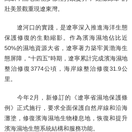
壯美景觀重現遼東灣。
遼河口的實踐，是遼寧深入推進海洋生態
保護修復的生動縮影。作為濱海濕地佔比近
50%的濕地資源大省，遼寧著力築牢黃渤海生
態屏障，“十四五”時期，遼寧累計完成濱海濕地
整治修復3774公頃，海岸線整治修復31.9公
里。
今年2月，新修訂的《遼寧省濕地保護條
例》正式施行，要求全面保護自然岸線和沿海
灘塗，修復濱海濕地生物棲息地，恢復和提升
濱海濕地生態系統結構和服務功能。