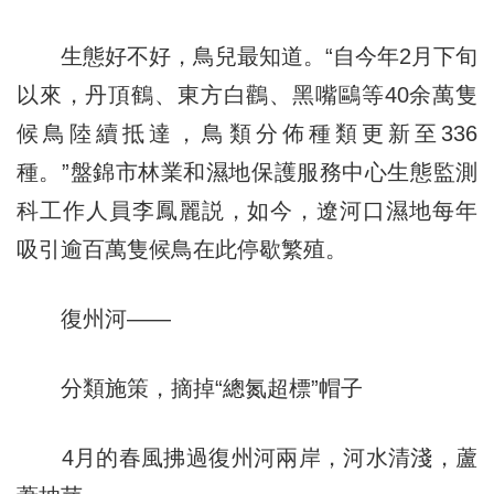
生態好不好，鳥兒最知道。“自今年2月下旬
以來，丹頂鶴、東方白鸛、黑嘴鷗等40余萬隻
候鳥陸續抵達，鳥類分佈種類更新至336
種。”盤錦市林業和濕地保護服務中心生態監測
科工作人員李鳳麗説，如今，遼河口濕地每年
吸引逾百萬隻候鳥在此停歇繁殖。
復州河——
分類施策，摘掉“總氮超標”帽子
4月的春風拂過復州河兩岸，河水清淺，蘆