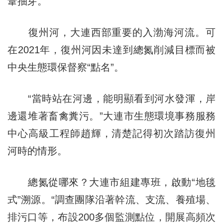
葦抽芽。
復州河，大連西部重要的入渤海河流。可
在2021年，復州河因未達到總氮削減目標而被
中央生態環保督察“點名”。
“當時站在河邊，能明顯看到河水發渾，岸
邊還堆著畜禽糞污。”大連市生態環境事務服務
中心高級工程師趙輝，清楚記得初次踏訪復州
河時的情形。
總氮從哪來？大連市組建專班，啟動“地毯
式”溯源。“調查團隊沿著幹流、支流、養殖場、
排污口等，布設200多個監測點位，開展高頻次