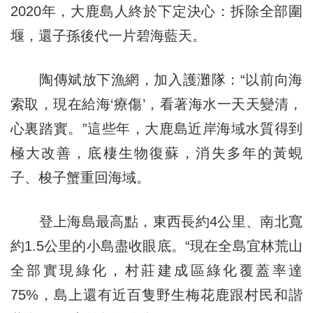
2020年，大鹿島人終於下定決心：拆除全部圍
堰，還子孫後代一片碧海藍天。
陶傳斌放下漁網，加入護灘隊：“以前向海
索取，現在給海‘療傷’，看著海水一天天變清，
心裏踏實。”這些年，大鹿島近岸海域水質得到
極大改善，底棲生物復蘇，消失多年的黃蜆
子、梭子蟹重回海域。
登上海島最高點，東西長約4公里、南北寬
約1.5公里的小島盡收眼底。“現在全島宜林荒山
全部實現綠化，村莊建成區綠化覆蓋率達
75%，島上還有近百隻野生梅花鹿跟村民和諧