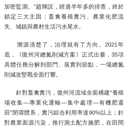
加密監測。”趙輝説，經過半年多的排查，終於
鎖定三大主因：畜禽養殖糞污、農業化肥流
失、城鎮與農村生活污水尾水。
溯源清楚了，治理就有了方向。2021年
底，《復州河總氮削減方案》正式出臺，35項
具體任務分解到部門、落實到節點，一場總氮
削減攻堅戰全面打響。
針對畜禽糞污，復州河流域全面構建“養殖
場收集—專業化運輸—集中處理—有機肥還
田”閉環體系，糞污綜合利用率達90%以上；針
對農業面源污染，推行測土配方施肥，在田間