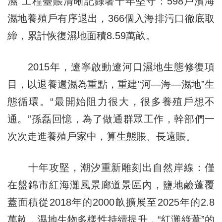
濕”工程臺賬清晰記錄著十年堅守：598戶濱海
濕地養殖戶有序退出，366個入海排污口徹底取
締，累計恢復濕地面積8.59萬畝。
2015年，遼寧啟動遼河口濕地生態修復項
目，以退養還濕為重點，重建“河—海—濕地”生
態循環。“最開始阻力很大，很多養殖戶想不
通。”孫磊回憶，為了做通群眾工作，幹部們一
次次走進養殖戶家中，算生態賬、長遠賬。
十年攻堅，潮汐重新雕刻出自然岸線：僅
在盤錦市紅海灘風景廊道景區內，鹽地鹼蓬覆
蓋面積從2018年的2000畝擴展至2025年的2.8
萬畝，濕地生物多樣性持續提升，“紅灘綠葦”的