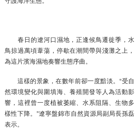
守護海洋生態。
春日的遼河口濕地，正逢候鳥遷徙季，水
鳥掠過萬頃葦蕩，停歇在潮間帶與淺灘之上，
為這片濱海濕地奏響生態序曲。
這樣的景象，在數年前卻一度黯淡。“受自
然環境變化與圍填海、養殖開發等人為活動影
響，這裡曾一度植被萎縮、水系阻隔、生物多
樣性下降。”遼寧盤錦市自然資源局副局長孫磊
表示。