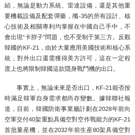
紹，無論是動力系統、雷達設備，還是其他重
要機載設備及配套彈藥，殲-35的所有設計、核
心技術及相關專利均掌握在中國自己手中，不
會出現“卡脖子”問題，也不受制于第三方。反觀
韓國的KF-21，由於大量應用美國技術和核心系
統，對外出口還需獲得美方許可，這在一定程
度上也將限制韓國這款隱身戰鬥機的出口。
事實上，無論未來是否出口，KF-21能否按
時滿足韓軍自身需求都尚存變數。據韓聯社報
道，目前，韓國防衛事業廳計劃在2028年前向
空軍交付40架重點具備空對空作戰能力的KF-21
首批量産機，並在2032年前生産80架具備空對