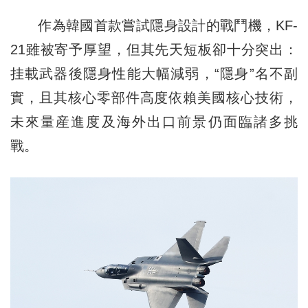
作為韓國首款嘗試隱身設計的戰鬥機，KF-
21雖被寄予厚望，但其先天短板卻十分突出：
挂載武器後隱身性能大幅減弱，“隱身”名不副
實，且其核心零部件高度依賴美國核心技術，
未來量産進度及海外出口前景仍面臨諸多挑
戰。