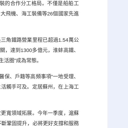
裝的合作分工格局。不僅是船舶工
大飛機、海工裝備等26個國家先進
角鐵路營業里程已超過1.54萬公
關，達到1300多億元，淮蚌高鐵、
生活圈”成為常態。
醫保、戶籍等高頻事項“一地受理、
生活觸手可及。定居蘇州，在上海工
更寬領域拓展。今年一季度，滬蘇
不斷鞏固提升，必將更好支撐和服務