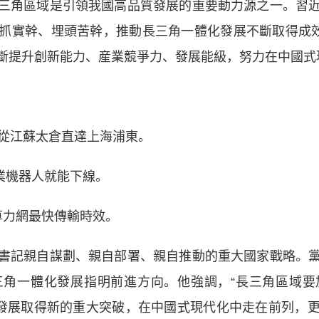
三角區域是引領我國高品質發展的重要動力源之一。習
抓實幹、埋頭苦幹，推動長三角一體化發展不斷取得成效
斷提升創新能力、産業競爭力、發展能級，努力在中國式
從江蘇太倉直達上海浦東。
業機器人就能下線。
力網最快傳輸時效。
記親自謀劃、親自部署、親自推動的重大國家戰略。黨
三角一體化發展指明前進方向。他強調，“長三角區域要
化發展取得新的重大突破，在中國式現代化中走在前列，