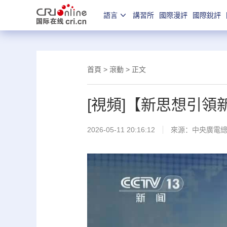
語言
講習所
國際漫評
國際銳評
首頁
>
滾動
> 正文
[視頻]【新思想引
2026-05-11 20:16:12
來源：
中央廣電