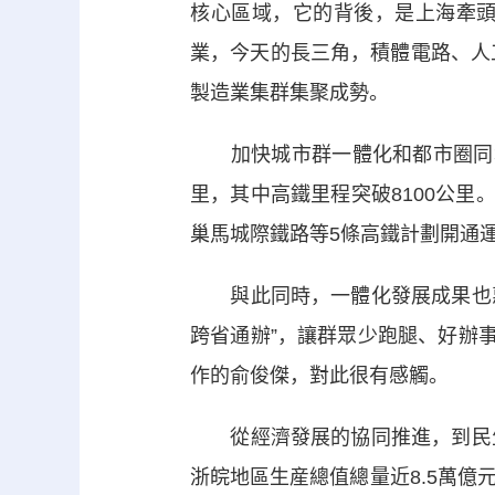
核心區域，它的背後，是上海牽
業，今天的長三角，積體電路、人
製造業集群集聚成勢。
加快城市群一體化和都市圈同城化
里，其中高鐵里程突破8100公里
巢馬城際鐵路等5條高鐵計劃開通運
與此同時，一體化發展成果也惠及
跨省通辦”，讓群眾少跑腿、好辦
作的俞俊傑，對此很有感觸。
從經濟發展的協同推進，到民生
浙皖地區生産總值總量近8.5萬