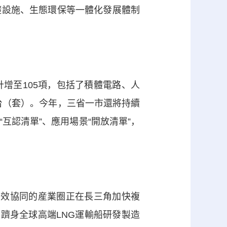
礎設施、生態環保等一體化發展體制
至105項，包括了積體電路、人
台（套）。今年，三省一市還將持續
互認清單”、應用場景“開放清單”，
效協同的産業圈正在長三角加快複
已躋身全球高端LNG運輸船研發製造