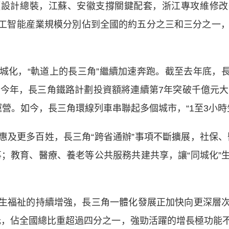
頭設計總裝，江蘇、安徽支撐關鍵配套，浙江專攻維修改
工智能産業規模分別佔到全國的約五分之三和三分之一，
，“軌道上的長三角”繼續加速奔跑。截至去年底，長三
。今年，長三角鐵路計劃投資額將連續第7年突破千億元大
營。如今，長三角環線列車串聯起多個城市，“1至3小時
更多百姓，長三角“跨省通辦”事項不斷擴展，社保、
事；教育、醫療、養老等公共服務共建共享，讓“同城化”
福祉的持續增強，長三角一體化發展正加快向更深層次
億元，佔全國總比重超過四分之一，強勁活躍的增長極功能