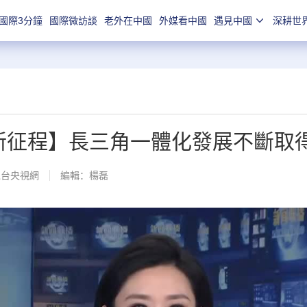
國際3分鐘
國際微訪談
老外在中國
外媒看中國
遇見中國
深耕世
領新征程】長三角一體化發展不斷取
總台央視網
編輯：楊磊