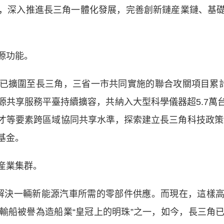
提出，深入推進長三角一體化發展，完善創新鏈産業鏈、基
源功能。
擴圍至長三角，三省一市共同實施的聯合攻關項目累計增
源共享服務平臺持續擴容，共納入大型科學儀器超5.7萬
等要素跨區域協同共享水準，探索建立長三角科技政策“
基金。
産業集群。
決一輛新能源汽車所需的零部件供應。而現在，這樣高
輸船被譽為造船業“皇冠上的明珠”之一，如今，長三角