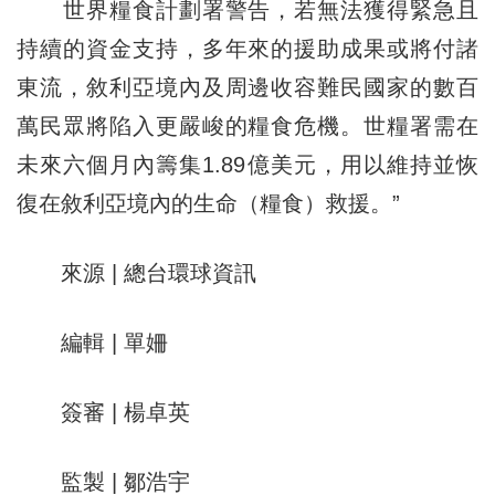
世界糧食計劃署警告，若無法獲得緊急且
持續的資金支持，多年來的援助成果或將付諸
東流，敘利亞境內及周邊收容難民國家的數百
萬民眾將陷入更嚴峻的糧食危機。世糧署需在
未來六個月內籌集1.89億美元，用以維持並恢
復在敘利亞境內的生命（糧食）救援。”
來源 | 總台環球資訊
編輯 | 單姍
簽審 | 楊卓英
監製 | 鄒浩宇