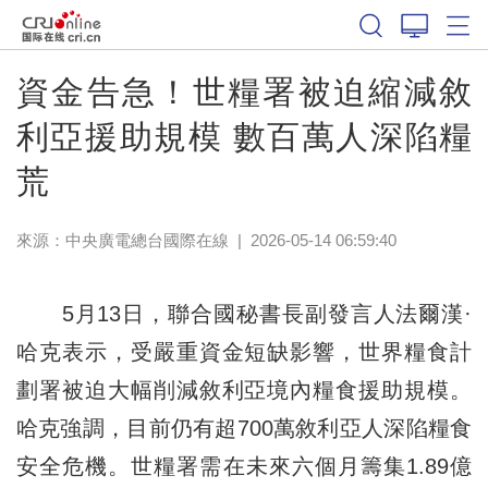
資金告急！世糧署被迫縮減敘
利亞援助規模 數百萬人深陷糧
荒
來源：中央廣電總台國際在線
|
2026-05-14 06:59:40
5月13日，聯合國秘書長副發言人法爾漢·
哈克表示，受嚴重資金短缺影響，世界糧食計
劃署被迫大幅削減敘利亞境內糧食援助規模。
哈克強調，目前仍有超700萬敘利亞人深陷糧食
安全危機。世糧署需在未來六個月籌集1.89億