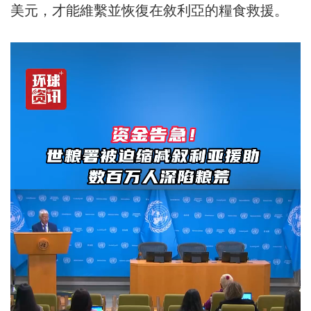
美元，才能維繫並恢復在敘利亞的糧食救援。