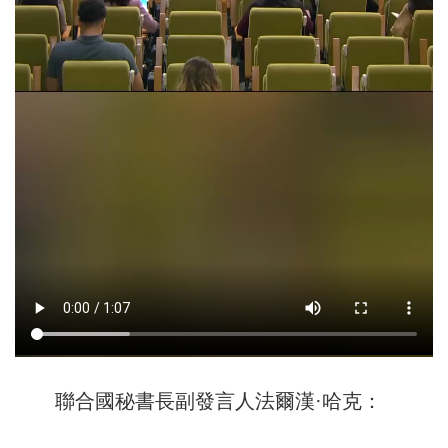
聯合國秘書長副發言人法爾漢·哈克：