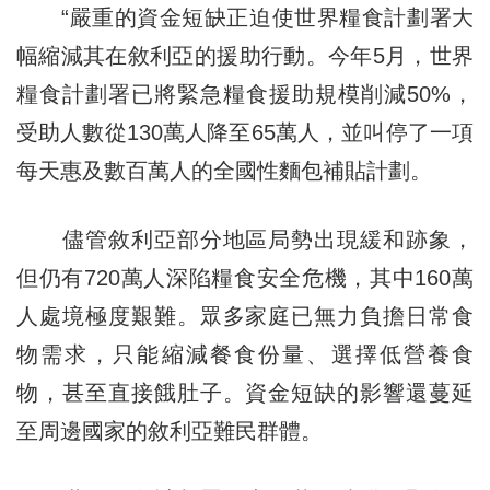
“嚴重的資金短缺正迫使世界糧食計劃署大
幅縮減其在敘利亞的援助行動。今年5月，世界
糧食計劃署已將緊急糧食援助規模削減50%，
受助人數從130萬人降至65萬人，並叫停了一項
每天惠及數百萬人的全國性麵包補貼計劃。
儘管敘利亞部分地區局勢出現緩和跡象，
但仍有720萬人深陷糧食安全危機，其中160萬
人處境極度艱難。眾多家庭已無力負擔日常食
物需求，只能縮減餐食份量、選擇低營養食
物，甚至直接餓肚子。資金短缺的影響還蔓延
至周邊國家的敘利亞難民群體。