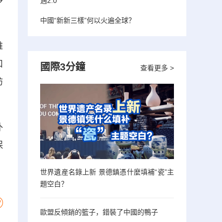
多
遇2.0”
中國“新新三樣”何以火遍全球？
維
扣
國際3分鐘
查看更多 >
訪
外
保
世界遺産名錄上新 景德鎮憑什麼填補“瓷”主
題空白？
歐盟反傾銷的籃子，錯裝了中國的鴨子