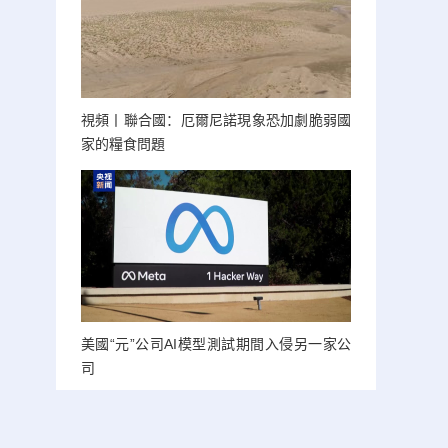
視頻丨聯合國：厄爾尼諾現象恐加劇脆弱國
家的糧食問題
美國“元”公司AI模型測試期間入侵另一家公
司