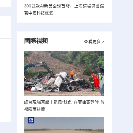
300餘款AI新品全球首發，上海這場盛會藏
著中國科技底氣
國際視頻
查看更多 >
總台現場直擊丨颱風“鯨魚”在菲律賓登陸 首
都降雨持續