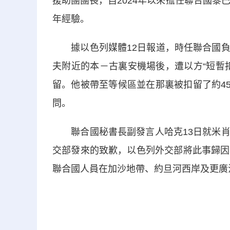
援助團團長，自2024年以來擔任聯合國黎
年經驗。
據以色列媒體12日報道，時任聯合國負
夫附近的本－古裏安機場後，遭以方“短暫
留。他被帶至等候區並在那裏被扣留了約45
問。
聯合國秘書長副發言人哈克13日就米肖
交部發來的致歉，以色列外交部將此事歸因
聯合國人員在加沙地帶、約旦河西岸及更廣