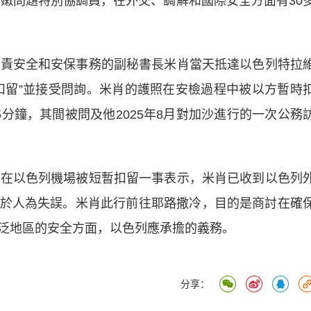
巴嫩問題特別協調員，在外交、調解和國際安全方面有30
責安全和安保事務的副秘書長米肖當天抵達以色列特拉
扣留”並接受問詢。米肖的護照在安檢過程中被以方暫時
分鐘，其間被問及他2025年8月對加沙進行的一次公務
在以色列機場被短暫扣留一事表示，米肖已收到以色列
於人為失誤。米肖此行前往耶路撒冷，目的是商討在確
泛地區的安全方面，以色列應承擔的義務。
分享：