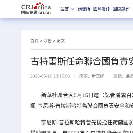
語言
講習所
國際漫評
國際銳評
首頁
>
滾動
> 正文
古特雷斯任命聯合國負責
2026-05-16 13:15:06
來源：
新華網
編輯：呂
新華社聯合國5月15日電（記者潘雲召）
娜·亨尼斯-普拉斯哈特為聯合國負責安全和
亨尼斯-普拉斯哈特曾先後擔任荷蘭國防