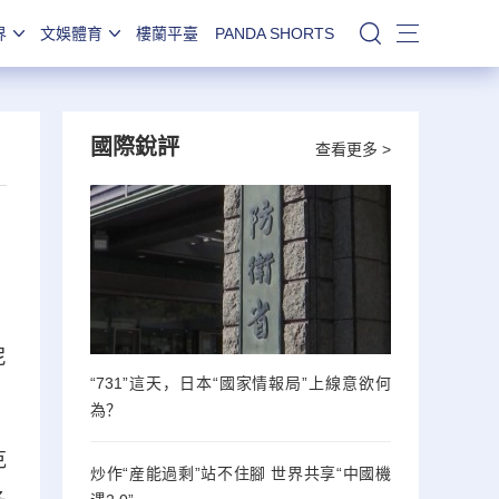
界
文娛體育
樓蘭平臺
PANDA SHORTS
站內搜索
國際銳評
查看更多 >
尼
“731”這天，日本“國家情報局”上線意欲何
為？
克
炒作“産能過剩”站不住腳 世界共享“中國機