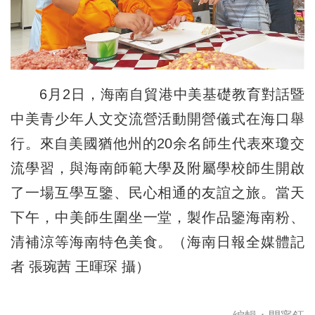
6月2日，海南自貿港中美基礎教育對話暨
中美青少年人文交流營活動開營儀式在海口舉
行。來自美國猶他州的20余名師生代表來瓊交
流學習，與海南師範大學及附屬學校師生開啟
了一場互學互鑒、民心相通的友誼之旅。當天
下午，中美師生圍坐一堂，製作品鑒海南粉、
清補涼等海南特色美食。（海南日報全媒體記
者 張琬茜 王暉琛 攝）