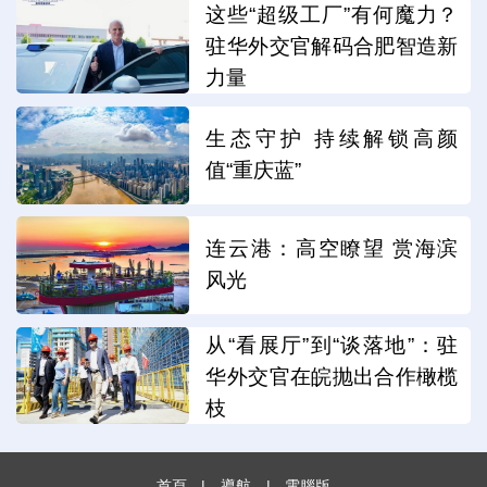
这些“超级工厂”有何魔力？
驻华外交官解码合肥智造新
力量
生态守护 持续解锁高颜
值“重庆蓝”
连云港：高空瞭望 赏海滨
风光
从“看展厅”到“谈落地”：驻
华外交官在皖抛出合作橄榄
枝
首頁
|
導航
|
電腦版