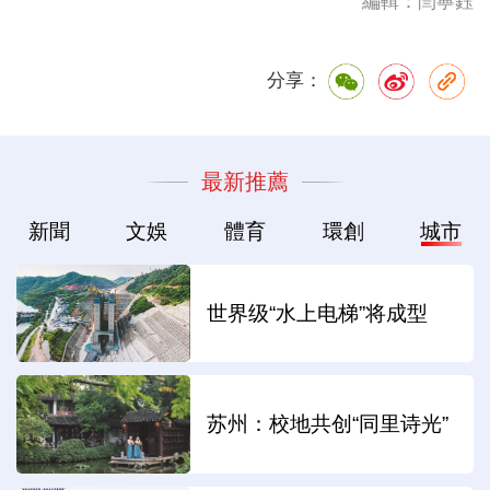
編輯：閆寧鈺
分享：
最新推薦
新聞
文娛
體育
環創
城市
世界级“水上电梯”将成型
苏州：校地共创“同里诗光”