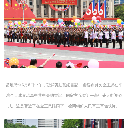
當地時間6月8日中午，朝鮮勞動黨總書記、國務委員長金正恩在平
壤金日成廣場為中共中央總書記、國家主席習近平舉行盛大歡迎儀
式。這是習近平在金正恩陪同下，檢閱朝鮮人民軍三軍儀仗隊。