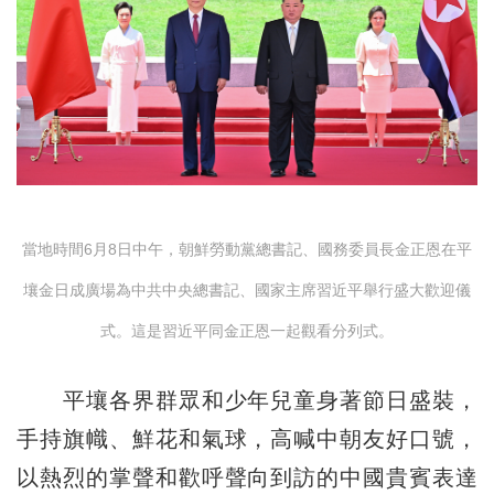
當地時間6月8日中午，朝鮮勞動黨總書記、國務委員長金正恩在平
壤金日成廣場為中共中央總書記、國家主席習近平舉行盛大歡迎儀
式。這是習近平同金正恩一起觀看分列式。
平壤各界群眾和少年兒童身著節日盛裝，
手持旗幟、鮮花和氣球，高喊中朝友好口號，
以熱烈的掌聲和歡呼聲向到訪的中國貴賓表達