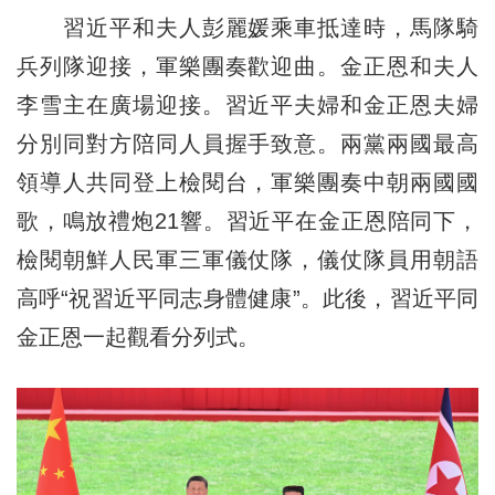
習近平和夫人彭麗媛乘車抵達時，馬隊騎
兵列隊迎接，軍樂團奏歡迎曲。金正恩和夫人
李雪主在廣場迎接。習近平夫婦和金正恩夫婦
分別同對方陪同人員握手致意。兩黨兩國最高
領導人共同登上檢閱台，軍樂團奏中朝兩國國
歌，鳴放禮炮21響。習近平在金正恩陪同下，
檢閱朝鮮人民軍三軍儀仗隊，儀仗隊員用朝語
高呼“祝習近平同志身體健康”。此後，習近平同
金正恩一起觀看分列式。