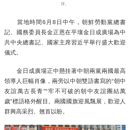
隊。
當地時間6月8日中午，朝鮮勞動黨總書
記、國務委員長金正恩在平壤金日成廣場為中
共中央總書記、國家主席習近平舉行盛大歡迎
儀式。
金日成廣場正中懸挂著中朝兩黨兩國最高
領導人巨幅肖像，兩旁以中朝雙語書寫的“朝中
友誼萬古長青”“牢不可破的朝中友誼團結萬
歲”標語格外醒目。兩國國旗迎風飄展，歡迎人
群興高采烈、翹首以盼。