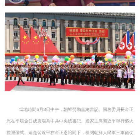
當地時間6月8日中午，朝鮮勞動黨總書記、國務委員長金正
恩在平壤金日成廣場為中共中央總書記、國家主席習近平舉行盛大
歡迎儀式。這是習近平在金正恩陪同下，檢閱朝鮮人民軍三軍儀仗