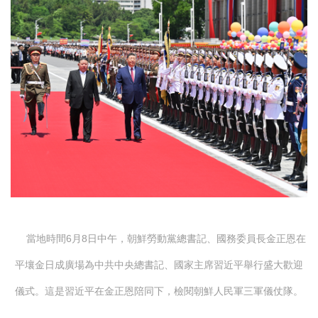
當地時間6月8日中午，朝鮮勞動黨總書記、國務委員長金正恩在
平壤金日成廣場為中共中央總書記、國家主席習近平舉行盛大歡迎
儀式。這是習近平在金正恩陪同下，檢閱朝鮮人民軍三軍儀仗隊。