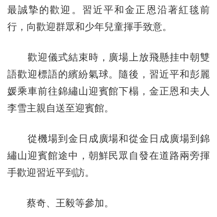
最誠摯的歡迎。習近平和金正恩沿著紅毯前
行，向歡迎群眾和少年兒童揮手致意。
歡迎儀式結束時，廣場上放飛懸挂中朝雙
語歡迎標語的繽紛氣球。隨後，習近平和彭麗
媛乘車前往錦繡山迎賓館下榻，金正恩和夫人
李雪主親自送至迎賓館。
從機場到金日成廣場和從金日成廣場到錦
繡山迎賓館途中，朝鮮民眾自發在道路兩旁揮
手歡迎習近平到訪。
蔡奇、王毅等參加。