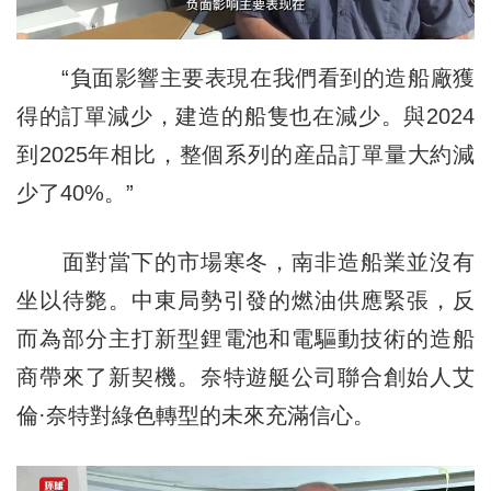
“負面影響主要表現在我們看到的造船廠獲
得的訂單減少，建造的船隻也在減少。與2024
到2025年相比，整個系列的産品訂單量大約減
少了40%。”
面對當下的市場寒冬，南非造船業並沒有
坐以待斃。中東局勢引發的燃油供應緊張，反
而為部分主打新型鋰電池和電驅動技術的造船
商帶來了新契機。奈特遊艇公司聯合創始人艾
倫·奈特對綠色轉型的未來充滿信心。