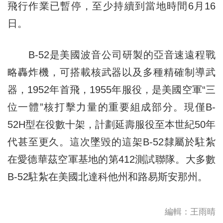
飛行作業已暫停，至少持續到當地時間6月16
日。
B-52是美國波音公司研製的亞音速遠程戰
略轟炸機，可搭載核武器以及多種精確制導武
器，1952年首飛，1955年服役，是美國空軍“三
位一體”核打擊力量的重要組成部分。現僅B-
52H型在役數十架，計劃延壽服役至本世紀50年
代甚至更久。這次墜毀的這架B-52隸屬於駐紮
在愛德華茲空軍基地的第412測試聯隊。大多數
B-52駐紮在美國北達科他州和路易斯安那州。
編輯：王雨晴