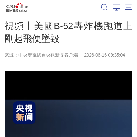
視頻丨美國B-52轟炸機跑道上
剛起飛便墜毀
來源：
中央廣電總台央視新聞客戶端
|
2026-06-16 09:35:04