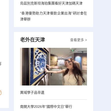
烏茲別克斯坦海珀集團看好天津加碼天津
“香港優勢助力天津餐飲企業出海”研討會在
津舉辦
老外在天津
查看更多 >
市
異域學子品非遺
南開大學2026年“國際中文日”舉行