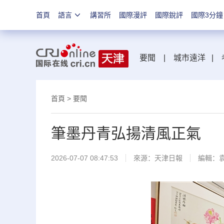
首頁
語言
講習所
國際漫評
國際銳評
國際3分鐘
要聞
|
城市遠洋
|
首頁
>
要聞
筆墨丹青弘揚清風正氣
2026-07-07 08:47:53
來源：
天津日報
編輯：