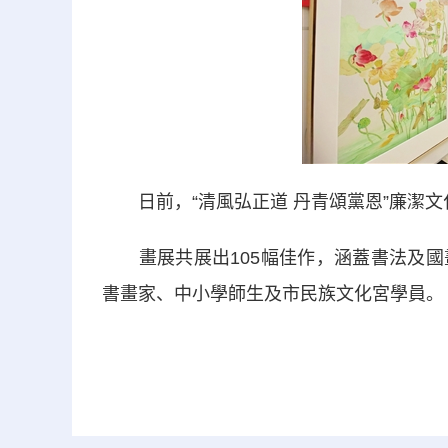
日前，“清風弘正道 丹青頌黨恩”廉潔文
畫展共展出105幅佳作，涵蓋書法及國
書畫家、中小學師生及市民族文化宮學員。（