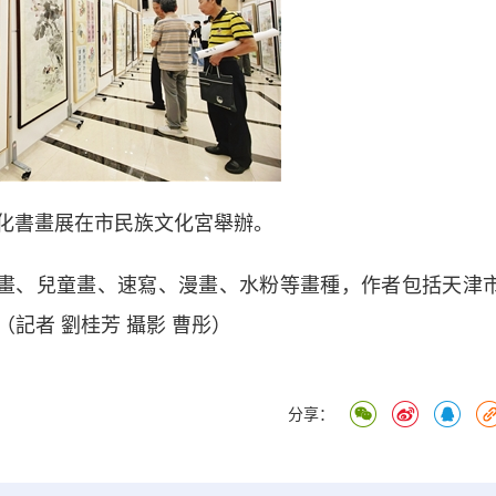
化書畫展在市民族文化宮舉辦。
畫、兒童畫、速寫、漫畫、水粉等畫種，作者包括天津
記者 劉桂芳 攝影 曹彤）
分享：