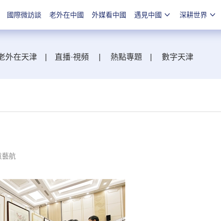
國際微訪談
老外在中國
外媒看中國
遇見中國
深耕世界
老外在天津
|
直播·視頻
|
熱點專題
|
數字天津
袁藝航