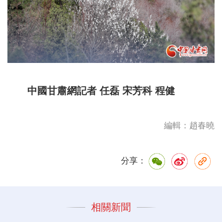
中國甘肅網記者 任磊 宋芳科 程健
編輯：趙春曉
分享：
相關新聞