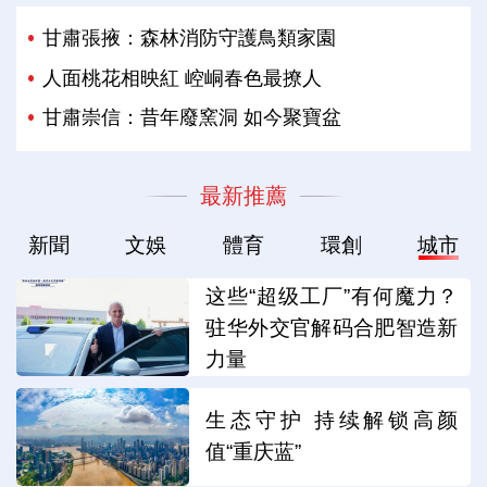
甘肅張掖：森林消防守護鳥類家園
人面桃花相映紅 崆峒春色最撩人
甘肅崇信：昔年廢窯洞 如今聚寶盆
最新推薦
新聞
文娛
體育
環創
城市
这些“超级工厂”有何魔力？
驻华外交官解码合肥智造新
力量
生态守护 持续解锁高颜
值“重庆蓝”