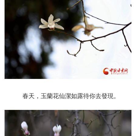
春天，玉蘭花仙潔如露待你去發現。