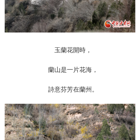
玉蘭花開時，
蘭山是一片花海，
詩意芬芳在蘭州。