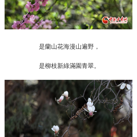
是蘭山花海漫山遍野，
是柳枝新綠滿園青翠。