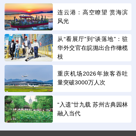
连云港：高空瞭望 赏海滨
风光
从“看展厅”到“谈落地”：驻
华外交官在皖抛出合作橄榄
枝
重庆机场2026年旅客吞吐
量突破3000万人次
“入遗”廿九载 苏州古典园林
融入当代