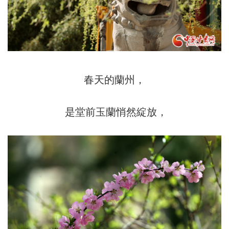
春天的蘭州，
是堂前玉蘭悄然綻放，