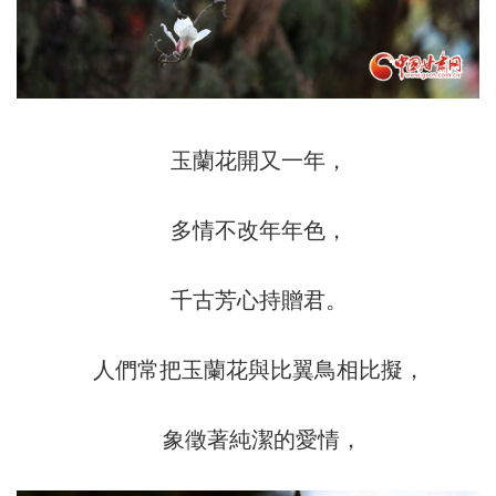
玉蘭花開又一年，
多情不改年年色，
千古芳心持贈君。
人們常把玉蘭花與比翼鳥相比擬，
象徵著純潔的愛情，