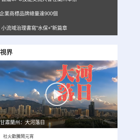
”企業商標品牌總量達900個
小流域治理書寫“水保+”新篇章
視界
甘肅蘭州：大河落日
社火歡騰鬧元宵