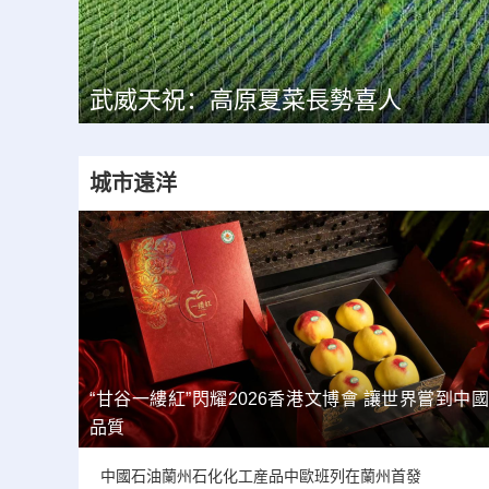
天水秦安果韻：“北京七號”水蜜桃上
城市遠洋
“甘谷一縷紅”閃耀2026香港文博會 讓世界嘗到中國
品質
中國石油蘭州石化化工産品中歐班列在蘭州首發