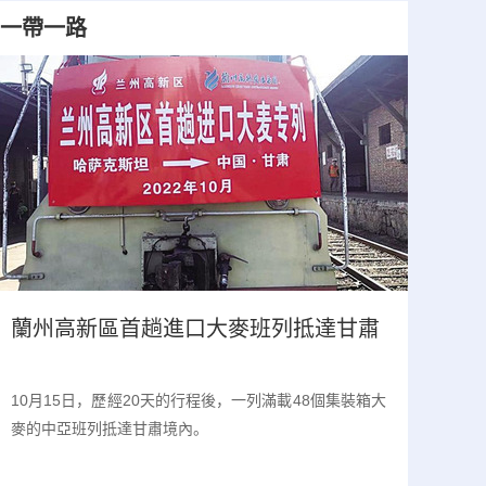
一帶一路
“國家治理與可持續發展”中國—中亞論
蘭州
壇（2026）在蘭州大學舉辦
活動
“國家治理與可持續發展”中國—中亞論壇（2026）在蘭
蘭州大
州大學舉行。中外學者圍繞國家治理現代化、高品質共
等形式
建“一帶一路”等議題深入交流。