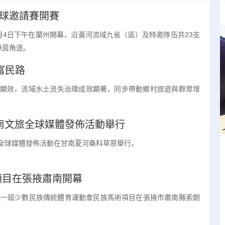
足球邀請賽開賽
8月4日下午在蘭州開幕，沿黃河流域九省（區）及特邀隊伍共23支
綠茵角逐。
富民路
顯效，流域水土流失治理成效顯著，同步帶動鄉村旅遊與群眾增
甘南文旅全球媒體發佈活動舉行
文旅全球媒體發佈活動在甘南夏河桑科草原舉行。
蘭州高新區首趟進口大麥班列抵達甘肅
項目在張掖肅南開幕
10月15日，歷經20天的行程後，一列滿載48個集裝箱大
十一屆少數民族傳統體育運動會民族馬術項目在張掖市肅南縣索朗
麥的中亞班列抵達甘肅境內。