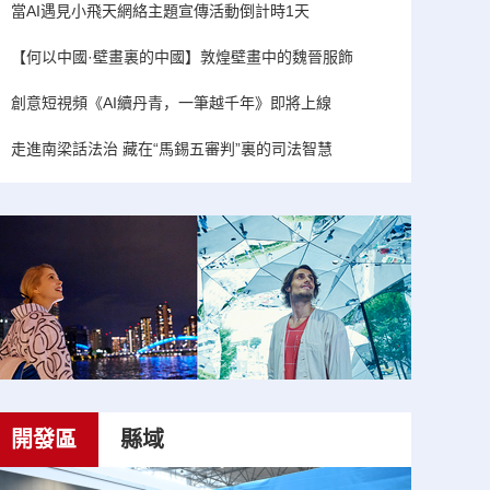
當AI遇見小飛天網絡主題宣傳活動倒計時1天
【何以中國·壁畫裏的中國】敦煌壁畫中的魏晉服飾
創意短視頻《AI續丹青，一筆越千年》即將上線
走進南梁話法治 藏在“馬錫五審判”裏的司法智慧
開發區
縣域