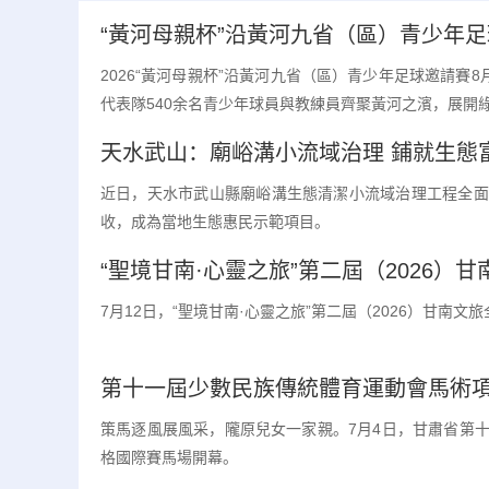
“黃河母親杯”沿黃河九省（區）青少年
2026“黃河母親杯”沿黃河九省（區）青少年足球邀請賽
代表隊540余名青少年球員與教練員齊聚黃河之濱，展開
天水武山：廟峪溝小流域治理 鋪就生態
近日，天水市武山縣廟峪溝生態清潔小流域治理工程全面
收，成為當地生態惠民示範項目。
“聖境甘南·心靈之旅”第二屆（2026）
7月12日，“聖境甘南·心靈之旅”第二屆（2026）甘南
第十一屆少數民族傳統體育運動會馬術
策馬逐風展風采，隴原兒女一家親。7月4日，甘肅省第
格國際賽馬場開幕。