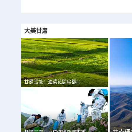
大美甘肅
甘肅張掖：油菜花開扁都口