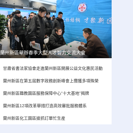
蘭州新區舉辦春季大型人才智力交流大會
甘肅省書法家協會走進蘭州新區開展公益文化惠民活動
蘭州新區在第五屆數字政務創新峰會上攬獲多項殊榮
蘭州新區職教園區服務保障中心“十大基地”揭牌
蘭州新區12項改革舉措打造高效審批服務體系
蘭州新區化工園區搶抓訂單忙生産