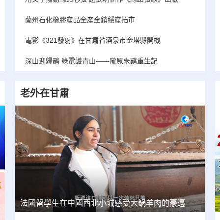
蘭州石化橡膠産品全産全銷穩産拓市
電影《321發射》在甘肅省酒泉市金塔縣開機
深山迎歸鹮 綠電護青山——隴原朱鹮重生記
老外在甘肅
法國留學生在中國西北小城感受大鍋羊肉的豪邁