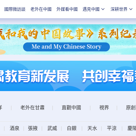
國際微訪談
老外在中國
外媒看中國
遇見中國
深耕世界
洋
|
老外在甘肅
|
直觀中國
|
視界
|
原創
|
酒泉
|
張掖
|
武威
|
白銀
|
天水
|
平涼
|
慶