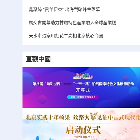
鑫聚緣 “貢羊伊東” 出海戰略峰會落幕
廣交會開幕助力甘肅特色産業融入全球産業鏈
天水市張家川紅花牛亮相北京核心商圈
直觀中國