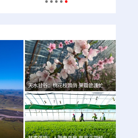
天水甘谷：桃花枝頭俏 果農管護忙