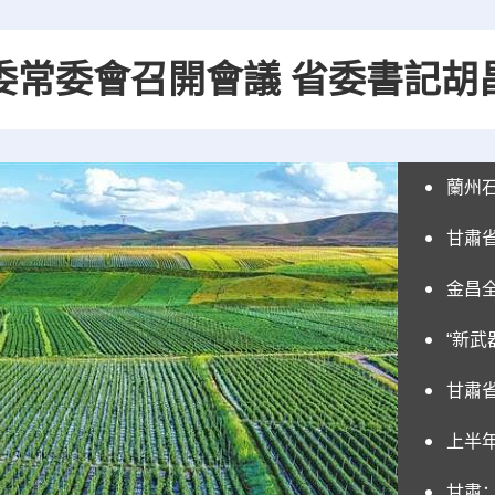
委常委會召開會議 省委書記胡
蘭州
甘肅
金昌
“新武
甘肅
上半
甘肅