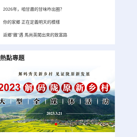
2026年，咱甘肅的甘味咋出圈？
你的家鄉 正在定義明天的模樣
返鄉“雞”遇 馬尚英闖出來的致富路
熱點專題