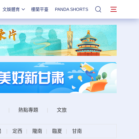
文娛體育
樓蘭平臺
PANDA SHORTS
站內搜索
|
熱點專題
|
文旅
陽
|
定西
|
隴南
|
臨夏
|
甘南