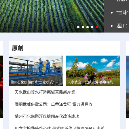
“甘味
市啦
涇川：
原創
蘭州石化解鎖雨水“生産模式”
天水武山：武韻流芳 賽事相約
天水武山漿水打造縣域富民新産業
國網武威供電公司：瓜香滿戈壁 電力護豐收
蘭州石化磁懸浮風機國産化改造成功
用文字撥動絲路心弦 趙武明新作《絲路弦歌》出版