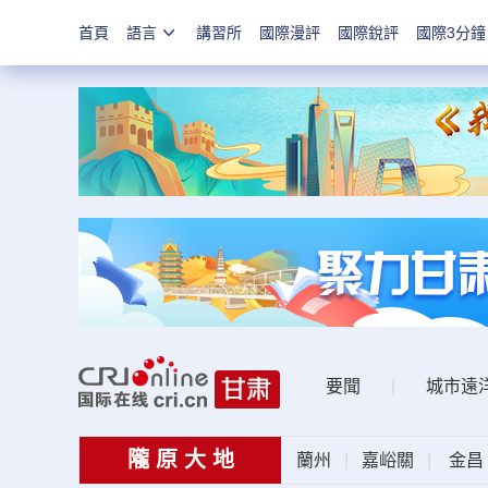
首頁
語言
講習所
國際漫評
國際銳評
國際3分鐘
要聞
|
城市遠
隴 原 大 地
蘭州
|
嘉峪關
|
金昌