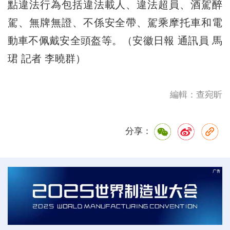
點違法行為包括違法載人、違法超員、酒駕醉
駕、無牌無證、不係安全帶、駕乘摩托車和電
動車不佩戴安全頭盔等。（安徽日報 通訊員 馬
珺 記者 李曉群）
編輯：查宛昕
分享：