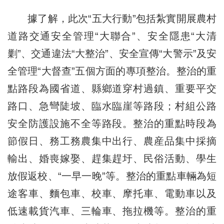
據了解，此次“五大行動”包括紮實開展農村
道路交通安全管理“大聯合”、安全隱患“大清
剿”、交通違法“大整治”、安全宣傳“大警示”及安
全管理“大督查”五個方面的專項整治。整治的重
點路段為國省道、縣鄉道穿村過鎮、重要平交
路口、急彎陡坡、臨水臨崖等路段；村組公路
安全防護設施不全等路段。整治的重點時段為
節假日、務工務農集中出行、農産品集中採摘
輸出、婚喪嫁娶、趕集趕圩、民俗活動、學生
放假返校、“一早一晚”等。整治的重點車輛為短
途客車、麵包車、校車、摩托車、電動車以及
低速載貨汽車、三輪車、拖拉機等。整治的重