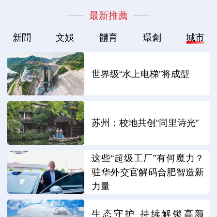
最新推薦
新聞
文娛
體育
環創
城市
世界级“水上电梯”将成型
苏州：校地共创“同里诗光”
这些“超级工厂”有何魔力？
驻华外交官解码合肥智造新
力量
生态守护 持续解锁高颜