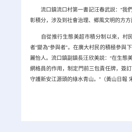
流口鎮流口村第一書記汪春武説：“我們
彰積分，涉及到社會治理、鄉風文明的方方
自從推行生態美超市積分制以來，村民參
者”變為“參與者”。在廣大村民的積極參
麗怡人。流口鎮副鎮長汪欣美説：“在生態
網格員的作用，制定門前三包責任牌，簽訂
守護新安江源頭的綠水青山。”（黃山日報 