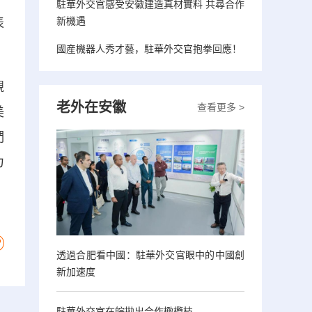
駐華外交官感受安徽建造真材實料 共尋合作
新機遇
表
國産機器人秀才藝，駐華外交官抱拳回應！
觀
老外在安徽
查看更多 >
美
們
力
透過合肥看中國：駐華外交官眼中的中國創
新加速度
駐華外交官在皖拋出合作橄欖枝