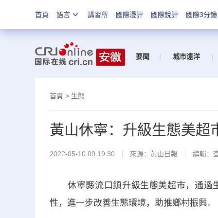
首頁
語言
講習所
國際漫評
國際銳評
國際3分鐘
要聞
|
城市遠洋
|
首頁
>
生態
黃山休寧：升級生態美超
2022-05-10 09:19:30
來源：
黃山日報
編輯：
休寧縣流口鎮升級生態美超市，通過生
性，進一步改善生態環境，助推鄉村振興。