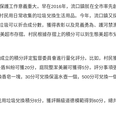
工作意義重大。早在2016年，流口鎮就在全市率先
。村民用日常收集的垃圾兌換生活用品。今年，流口鎮又
換垃圾可以折合成分數，獲得表彰以及見義勇為、護河禁
美超市存摺。村民根據存摺上的積分可以到生態美超市
立的積分評定監督委員會進行量化評分。比如，村民
矛盾糾紛可獲20分，庭院整潔美麗可獲得5分。評分事項
香皂一塊，30分可兌換保溫水壺一個，500分可兌換一
垃圾兌換積分8分，獲評縣級道德模範得到60分，總