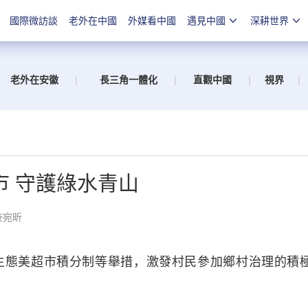
國際微訪談
老外在中國
外媒看中國
遇見中國
深耕世界
老外在安徽
|
長三角一體化
|
直觀中國
|
視界
|
市 守護綠水青山
查宛昕
態美超市積分制等舉措，激發村民參加鄉村治理的積