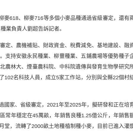
麥618、柳麥716等多個小麥品種通過省級審定，還有
豐種業負責人劉超告訴記者。
定、農機補貼、財政資金、稅費減免、基地建設、融
。支持安徽永民種業、柳豐種業、五鋪農場等優勢種子
北農林大、煙臺農科院、中科院遺傳與發育生物學研究
102名科技人員，成立5家工作站，分別與全縣22個村
家、省級審定，2021年至2025年，擬研發和正在培
區常年穩定在45萬畝，年銷售良種1.25億公斤，年銷售
張月堂，流轉了2000畝土地種植制種小麥，目前已進入灌