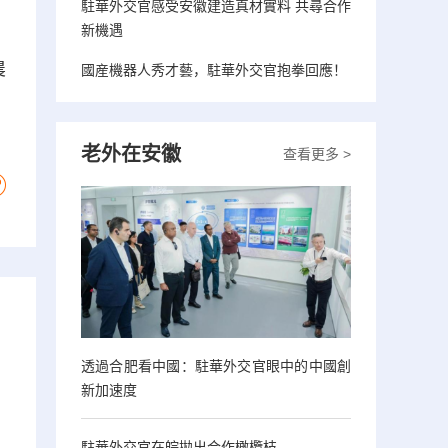
駐華外交官感受安徽建造真材實料 共尋合作
新機遇
農
國産機器人秀才藝，駐華外交官抱拳回應！
老外在安徽
查看更多 >
透過合肥看中國：駐華外交官眼中的中國創
新加速度
駐華外交官在皖拋出合作橄欖枝