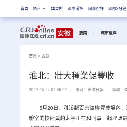
首頁
語言
講習所
國際漫評
國際銳評
國際3分鐘
要聞
|
城市遠洋
|
首頁
>
區縣
淮北：壯大種業促豐收
2022-05-24 09:55:02
來源：
安徽日報
編輯：
5月20日，濉溪縣百善鎮柳豐農場內，
驗室的技術員趙太宇正在和同事一起埋頭選