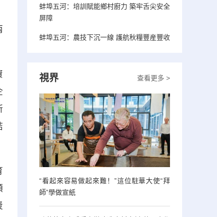
蚌埠五河：培訓賦能鄉村廚力 築牢舌尖安全
屏障
兩
蚌埠五河：農技下沉一線 護航秋糧豐産豐收
資
視界
查看更多 >
企
所
結
育
“看起來容易做起來難！”這位駐華大使“拜
額
師”學做宣紙
漿