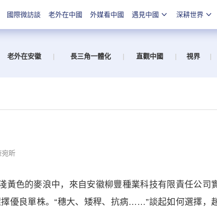
國際微訪談
老外在中國
外媒看中國
遇見中國
深耕世界
老外在安徽
|
長三角一體化
|
直觀中國
|
視界
|
查宛昕
淺黃色的麥浪中，來自安徽柳豐種業科技有限責任公司
擇優良單株。“穗大、矮稈、抗病……”談起如何選擇，