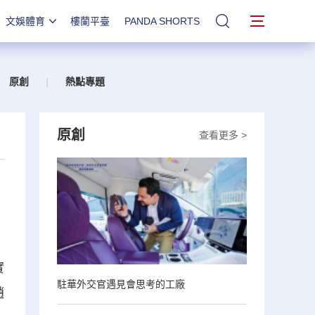
文娛體育
樓蘭平臺
PANDA SHORTS
站內搜索
原創
|
熱點專題
原創
查看更多 >
實
駐華外交官遇見會思考的工廠
趙