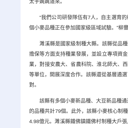
太宇娓娓道來。
“我們公司研發隊伍有7人，自主選育的柳
個小麥品種正在參加國家級區域試驗。”柳
濉溪縣是國家級制種大縣。該縣從品種審
擔保等方面支持種業發展，並設立專項資金
業，對接安農大、省農科院、淮北師大、西
等單位，開展深度合作。該縣還從基層遴選了
對。
該縣有多個小麥新品種、大豆新品種通過國
的品種共計79個。此外，該縣小麥核心制種
4.98億元。濉溪縣鐵佛鎮鐵佛村制種大戶