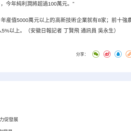
，今年純利潤將超過100萬元。”
産值5000萬元以上的高新技術企業就有8家；前十強
5%以上。（安徽日報記者 丁賢飛 通訊員 吳永生）
分享：
力促發展