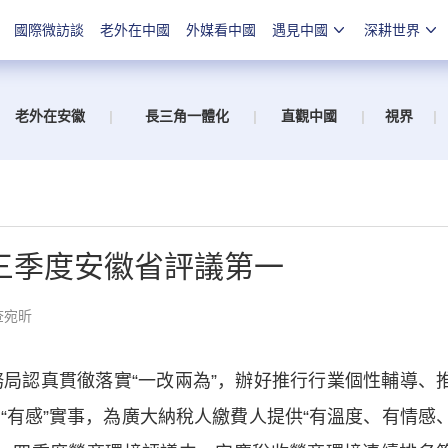
國際微訪談
老外在中國
外媒看中國
遇見中國
深耕世界
老外在安徽
|
長三角一體化
|
直觀中國
|
視界
|
三季度安徽省評議第一
查宛昕
局認真貫徹落實“一改兩為”，辦好推行行業個性輔導、
“有感”實事，為廣大納稅人繳費人提供“有溫度、有情感