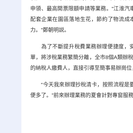
申領、最高開票限額申請等業務。“江淮汽
配套企業在園區落地生花，節約了物流成
力。”鄭朝明説。
為了不斷提升稅費業務辦理便捷度，安慶
單，將涉稅業務繁簡分離，全市8個A類辦
的納稅人繳費人，直接引導至簡事易辦崗位
“今天我來辦理抄稅清卡，按照流程是要
便多了。”前來辦理業務的夏會計對專窗服務很