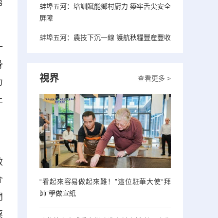
第
蚌埠五河：培訓賦能鄉村廚力 築牢舌尖安全
屏障
蚌埠五河：農技下沉一線 護航秋糧豐産豐收
一
骨
視界
查看更多 >
力
上
，
效
介
“看起來容易做起來難！”這位駐華大使“拜
師”學做宣紙
門
票