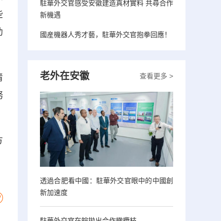
駐華外交官感受安徽建造真材實料 共尋合作
些
新機遇
助
國産機器人秀才藝，駐華外交官抱拳回應！
老外在安徽
查看更多 >
清
務
方
透過合肥看中國：駐華外交官眼中的中國創
新加速度
駐華外交官在皖拋出合作橄欖枝