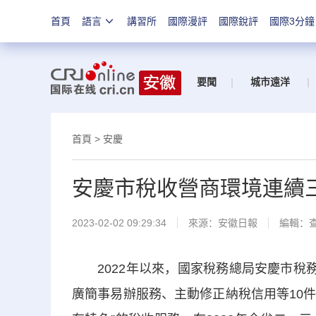
首頁
語言
講習所
國際漫評
國際銳評
國際3分鐘
要聞
|
城市遠洋
|
首頁
>
安慶
安慶市稅收營商環境連續
2023-02-02 09:29:34
來源：
安徽日報
編輯：
2022年以來，國家稅務總局安慶市稅務
廣簡事易辦服務、主動修正納稅信用等10件