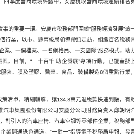
、三、四季度營商環境評議中，安慶稅收營商環境連續排名
實事的重要一環。安慶市稅務部門圍繞“服務經濟發展”這
個行業，以市、縣兩級局領導帶頭走訪，組織百名稅務
戶企業、一個檔案、一名網格員、一支團隊”服務模式，助
興。目前，“一十百千 助企發展”專項行動，已覆蓋擬
服裝、膜及塑膠、醫藥、食品、裝備製造8個重點行業
清單，精細輔導，讓134.8萬元退稅款快速到賬，有
淮汽車集團股份有限公司安慶分公司財務負責人鄭朝明
，對引入的汽車座椅、汽車空調等零部件企業，稅務部
企業開通綠色通道，“一對一”指導電子稅務局申報、發