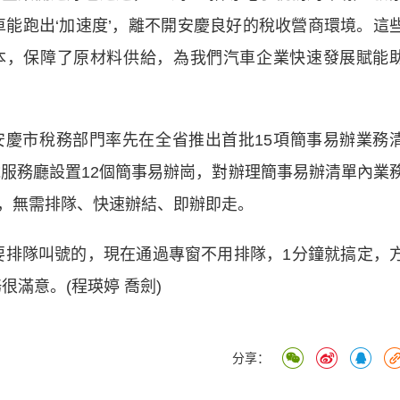
車能跑出‘加速度’，離不開安慶良好的稅收營商環境。這
本，保障了原材料供給，為我們汽車企業快速發展賦能
市稅務部門率先在全省推出首批15項簡事易辦業務
稅服務廳設置12個簡事易辦崗，對辦理簡事易辦清單內業
，無需排隊、快速辦結、即辦即走。
排隊叫號的，現在通過專窗不用排隊，1分鐘就搞定，
滿意。(程瑛婷 喬劍)
分享：