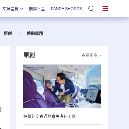
文娛體育
樓蘭平臺
PANDA SHORTS
站內搜索
原創
|
熱點專題
原創
查看更多 >
推
駐華外交官遇見會思考的工廠
、