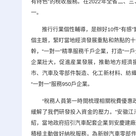
有特色”的稅收服務。在2022年全省二
一。
推行行業個性輔導，是辦好10件“有感”
個主題，緊盯當地經濟發展重點和熱點的十
幹，“一對一”精準服務千戶企業，打造“一
企業壯大，促進産業發展，推動地方經濟振
市、汽車及零部件製造、化工新材料、紡織
“一對一”服務950戶企業。
“稅務人員第一時間梳理相關稅費優惠政策
緩解了我們研發投入資金的壓力。”安徽江
紹，當地政府招引汽車配套企業到安慶建廠
積極主動做好納稅服務，為新辦汽車零部件