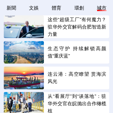
新聞
文娛
體育
環創
城市
这些“超级工厂”有何魔力？
驻华外交官解码合肥智造新
力量
生态守护 持续解锁高颜
值“重庆蓝”
连云港：高空瞭望 赏海滨
风光
从“看展厅”到“谈落地”：驻
华外交官在皖抛出合作橄榄
枝