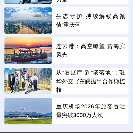
生态守护 持续解锁高颜
值“重庆蓝”
连云港：高空瞭望 赏海滨
风光
从“看展厅”到“谈落地”：驻
华外交官在皖抛出合作橄榄
枝
重庆机场2026年旅客吞吐
量突破3000万人次