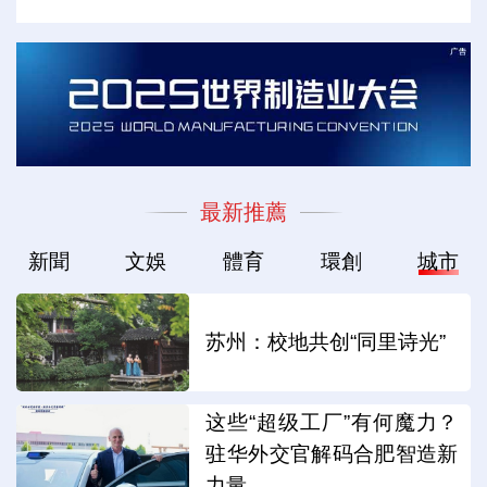
最新推薦
新聞
文娛
體育
環創
城市
苏州：校地共创“同里诗光”
这些“超级工厂”有何魔力？
驻华外交官解码合肥智造新
力量