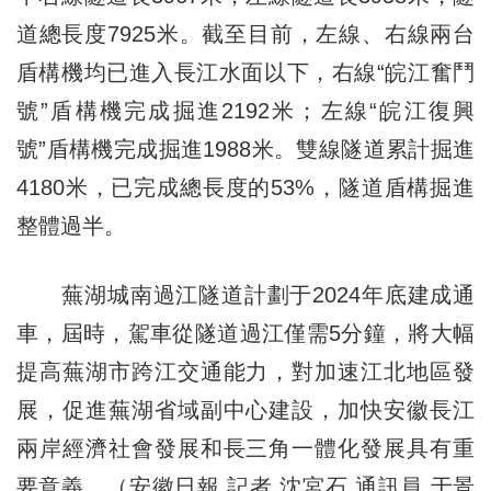
道總長度7925米。截至目前，左線、右線兩台
盾構機均已進入長江水面以下，右線“皖江奮鬥
號”盾構機完成掘進2192米；左線“皖江復興
號”盾構機完成掘進1988米。雙線隧道累計掘進
4180米，已完成總長度的53%，隧道盾構掘進
整體過半。
蕪湖城南過江隧道計劃于2024年底建成通
車，屆時，駕車從隧道過江僅需5分鐘，將大幅
提高蕪湖市跨江交通能力，對加速江北地區發
展，促進蕪湖省域副中心建設，加快安徽長江
兩岸經濟社會發展和長三角一體化發展具有重
要意義。（安徽日報 記者 沈宮石 通訊員 于景