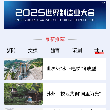
最新推薦
新聞
文娛
體育
環創
城市
世界级“水上电梯”将成型
苏州：校地共创“同里诗光”