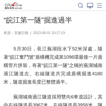
“皖江第一隧”掘進過半
來源：
安徽日報
|
2023-06-01 10:17:19
5月30日，長江蕪湖段水下52米深處，隨
著“皖江奮鬥號”盾構機完成第1096環最後一片盾
構管片拼裝，有著“皖江第一隧”之稱的蕪湖城南
過江隧道左、右線隧道共完成盾構掘進4180
米，隧道掘進長度已整體過半。
蕪湖城南過江隧道採用雙向6車道設計，其
中右線隧道長3967米，左線隧道長3958米，隧