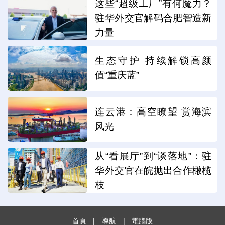
这些“超级工厂”有何魔力？
驻华外交官解码合肥智造新
力量
生态守护 持续解锁高颜
值“重庆蓝”
连云港：高空瞭望 赏海滨
风光
从“看展厅”到“谈落地”：驻
华外交官在皖抛出合作橄榄
枝
首頁
|
導航
|
電腦版