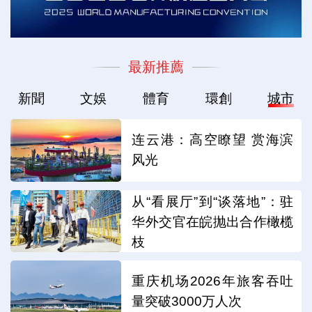
最新推薦
新聞
文娛
體育
環創
城市
连云港：高空瞭望 赏海滨
风光
从“看展厅”到“谈落地”：驻
华外交官在皖抛出合作橄榄
枝
重庆机场2026年旅客吞吐
量突破3000万人次