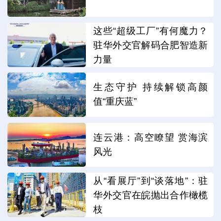
这些“超级工厂”有何魔力？
驻华外交官解码合肥智造新
力量
生态守护 持续解锁高颜
值“重庆蓝”
连云港：高空瞭望 赏海滨
风光
从“看展厅”到“谈落地”：驻
华外交官在皖抛出合作橄榄
枝