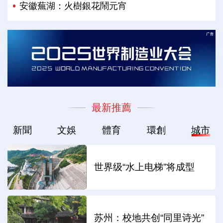
安徽蕪湖：火樹銀花鬧元宵
最新推薦
新聞
文娛
體育
環創
城市
世界级“水上电梯”将成型
苏州：校地共创“同里诗光”