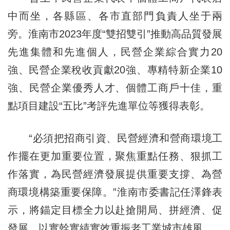
中而坐，各縣區、各市直部門負責人坐于兩
旁。淮南市2023年度“雙招雙引”推動高品質發展
先進集體和先進個人，民營企業綜合實力20
強、民營企業稅收貢獻20強、專精特新企業10
強、民營企業優秀人才、個體工商戶十佳，重
點項目建設“五比”考評先進單位等獲得表彰。
“必須把招商引資、民營經濟和營商環境工
作擺在更加重要位置，聚焦重點任務、狠抓工
作落實，為民營經濟發展提供重要支撐、為營
商環境構築重要保障。”淮南市委書記任澤鋒表
示，將錨定目標全力以赴搶開局、拼經濟、促
發展，以實幹實績實效重振老工業城市雄風。