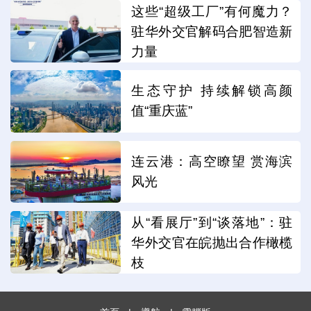
这些“超级工厂”有何魔力？
驻华外交官解码合肥智造新
力量
生态守护 持续解锁高颜
值“重庆蓝”
连云港：高空瞭望 赏海滨
风光
从“看展厅”到“谈落地”：驻
华外交官在皖抛出合作橄榄
枝