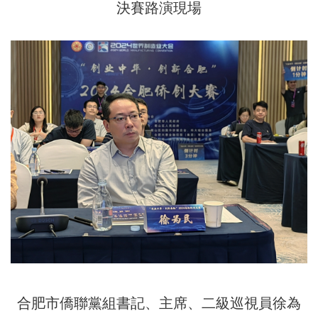
決賽路演現場
合肥市僑聯黨組書記、主席、二級巡視員徐為