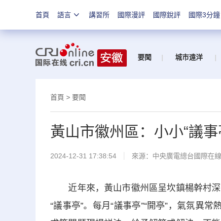
首頁
語言
講習所
國際漫評
國際銳評
國際3分鐘
要聞
|
城市遠洋
|
首頁
>
要聞
黃山市徽州區：小小“議事亭
2024-12-31 17:38:54
來源：中央廣電總台國際在
近年來，黃山市徽州區呈坎鎮楊幹村深入
“議事亭”。每月“議事亭”“開亭”，氣氛異