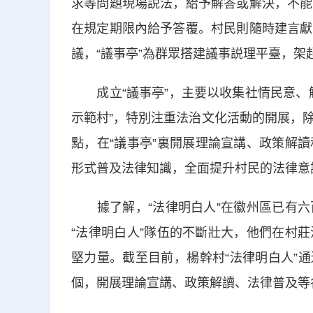
求等問題現場説法，給予解答或解決，不能
在規定期限內給予答覆。村民則隨時建言獻
議，“議事亭”為群眾搭建議事説理平臺，架起
成立“議事亭”，主要以收集社情民意、解
示範村”，特別注重法治文化活動的開展，
點，在“議事亭”裏開展理論宣講、政策解
形式普及法律知識，全面提升村民的法律意
據了解，“法律明白人”在徽州區已有六
“法律明白人”隊伍的不斷壯大，他們在村
堅力量。截至目前，楊幹村“法律明白人”通
個，開展理論宣講、政策解讀、法律普及等各