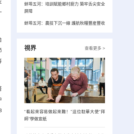
並
蚌埠五河：培訓賦能鄉村廚力 築牢舌尖安全
屏障
一
蚌埠五河：農技下沉一線 護航秋糧豐産豐收
治
視界
查看更多 >
節
等
著
中
8
“看起來容易做起來難！”這位駐華大使“拜
師”學做宣紙