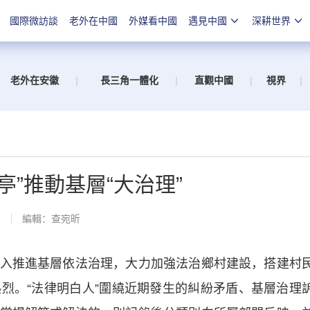
國際微訪談
老外在中國
外媒看中國
遇見中國
深耕世界
老外在安徽
|
長三角一體化
|
直觀中國
|
視界
|
”推動基層“大治理”
線
編輯：查宛昕
推進基層依法治理，大力加強法治鄉村建設，搭建村
常熱烈。“法律明白人”圍繞近期發生的糾紛矛盾、基層治理