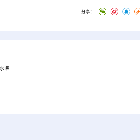
分享：
水準