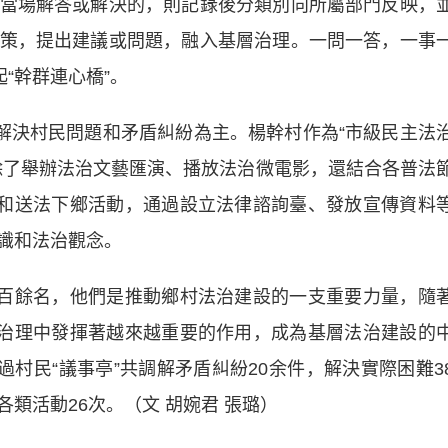
當場解答或解決的，則記錄後分類別向所屬部門反映，
策，提出建議或問題，融入基層治理。一問一答，一事
“幹群連心橋”。
決村民問題和矛盾糾紛為主。楊幹村作為“市級民主法
除了舉辦法治文藝匯演、播放法治微電影，還結合各普法
讀和送法下鄉活動，通過設立法律諮詢臺、發放宣傳資料
識和法治觀念。
百餘名，他們是推動鄉村法治建設的一支重要力量，隨
莊治理中發揮著越來越重要的作用，成為基層法治建設的
過村民“議事亭”共調解矛盾糾紛20余件，解決實際困難3
類活動26次。（文 胡婉君 張璐）