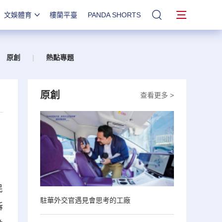
文娛體育
樓蘭平臺
PANDA SHORTS
站內搜索
原創
|
熱點專題
原創
查看更多 >
民
駐華外交官遇見會思考的工廠
訴