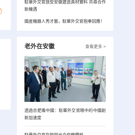
駐華外交官感受安徽建造真材實料 共尋合作
新機遇
國産機器人秀才藝，駐華外交官抱拳回應！
老外在安徽
查看更多 >
透過合肥看中國：駐華外交官眼中的中國創
新加速度
駐華外交官在皖拋出合作橄欖枝