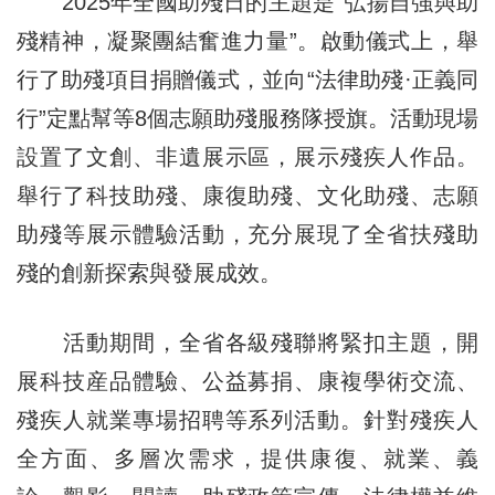
2025年全國助殘日的主題是“弘揚自強與助
殘精神，凝聚團結奮進力量”。啟動儀式上，舉
行了助殘項目捐贈儀式，並向“法律助殘·正義同
行”定點幫等8個志願助殘服務隊授旗。活動現場
設置了文創、非遺展示區，展示殘疾人作品。
舉行了科技助殘、康復助殘、文化助殘、志願
助殘等展示體驗活動，充分展現了全省扶殘助
殘的創新探索與發展成效。
活動期間，全省各級殘聯將緊扣主題，開
展科技産品體驗、公益募捐、康複學術交流、
殘疾人就業專場招聘等系列活動。針對殘疾人
全方面、多層次需求，提供康復、就業、義