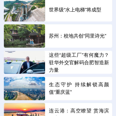
世界级“水上电梯”将成型
苏州：校地共创“同里诗光”
这些“超级工厂”有何魔力？
驻华外交官解码合肥智造新
力量
生态守护 持续解锁高颜
值“重庆蓝”
连云港：高空瞭望 赏海滨