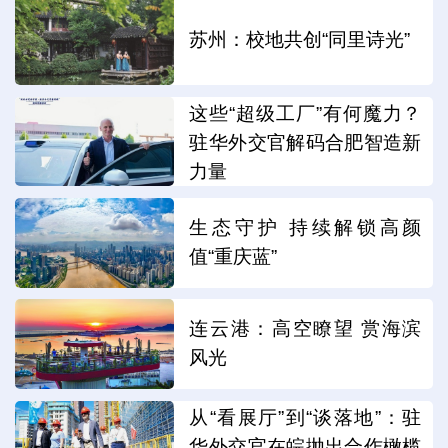
苏州：校地共创“同里诗光”
这些“超级工厂”有何魔力？
驻华外交官解码合肥智造新
力量
生态守护 持续解锁高颜
值“重庆蓝”
连云港：高空瞭望 赏海滨
风光
从“看展厅”到“谈落地”：驻
华外交官在皖抛出合作橄榄