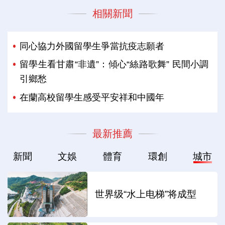
相關新聞
同心協力外國留學生爭當抗疫志願者
留學生看甘肅“非遺”：傾心“絲路歌舞” 民間小調
引鄉愁
在蘭高校留學生感受平安祥和中國年
最新推薦
新聞
文娛
體育
環創
城市
世界级“水上电梯”将成型