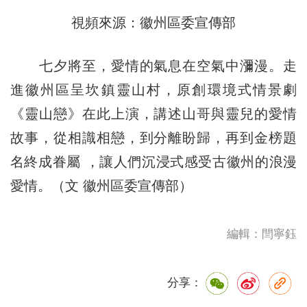
視頻來源：徽州區委宣傳部
七夕將至，愛情的氣息在空氣中瀰漫。走
進徽州區呈坎鎮靈山村，原創環境式情景劇
《靈山戀》在此上演，講述山哥與靈兒的愛情
故事，從相識相戀，到分離盼歸，再到金榜題
名終成眷屬 ，讓人們沉浸式感受古徽州的浪漫
愛情。（文 徽州區委宣傳部）
編輯：閆寧鈺
分享：