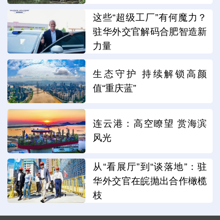
这些“超级工厂”有何魔力？
驻华外交官解码合肥智造新
力量
生态守护 持续解锁高颜
值“重庆蓝”
连云港：高空瞭望 赏海滨
风光
从“看展厅”到“谈落地”：驻
华外交官在皖抛出合作橄榄
枝