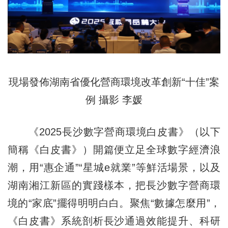
現場發佈湖南省優化營商環境改革創新“十佳”案
例 攝影 李媛
《2025長沙數字營商環境白皮書》（以下
簡稱《白皮書》）開篇便立足全球數字經濟浪
潮，用“惠企通”“星城e就業”等鮮活場景，以及
湖南湘江新區的實踐樣本，把長沙數字營商環
境的“家底”擺得明明白白。聚焦“數據怎麼用”，
《白皮書》系統剖析長沙通過效能提升、科研