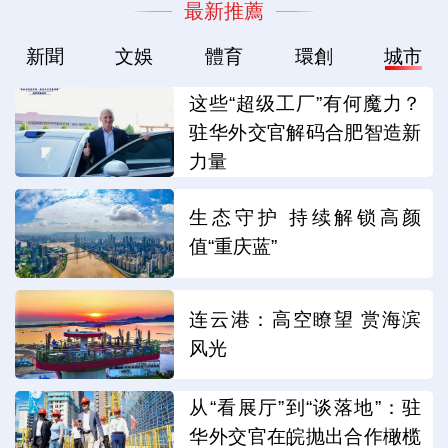
最新推薦
新聞
文娛
體育
環創
城市
这些“超级工厂”有何魔力？
驻华外交官解码合肥智造新
力量
生态守护 持续解锁高颜
值“重庆蓝”
连云港：高空瞭望 赏海滨
风光
从“看展厅”到“谈落地”：驻
华外交官在皖抛出合作橄榄