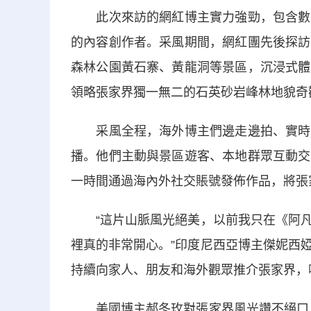
此次來訪的網紅博主實力強勁，包含數位
的內容創作者。采風期間，網紅團先後探訪
森林公園黃石寨、黃龍洞等景區，沉浸式體
領略張家界獨一無二的石英砂岩峰林地貌奇
采風全程，海外博主們邊走邊拍、實時創
播。他們主動與景區遊客、本地群眾互動交
一時間通過海內外社交賬號發佈作品，將張
“這片山脈風光絕美，以前我只在《阿凡
裡真的非常開心。”印度尼西亞博主傑妮西
持續向家人、朋友和海外觀眾推介張家界，
美國博主郝冬玫對張家界風光讚不絕口：