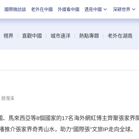
國際微訪談
老外在中國
外媒看中國
遇見中國
深耕世界
視界
|
直觀中國
|
城市遠洋
|
熱點專題
|
老外在湖南
：趙瀅溪
、馬來西亞等8個國家的17名海外網紅博主齊聚張家界
推介張家界奇秀山水，助力“國際張”文旅IP走向全球。