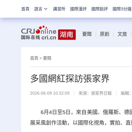
首頁
語言
講習所
國際漫評
國際銳評
國際3分鐘
要聞
|
原創
|
文旅
|
首頁
>
要聞
多國網紅探訪張家界
2026-06-09 10:32:09
來源：
張家界日報
編輯
6月4日至5日，來自美國、俄羅斯、德國
展采風創作活動，以國際化視角，實拍、直播