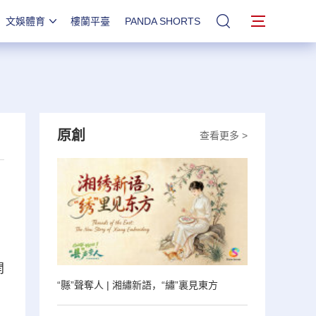
文娛體育
樓蘭平臺
PANDA SHORTS
站內搜索
原創
查看更多 >
開
“縣”聲奪人 | 湘繡新語，“繡”裏見東方