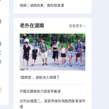
視頻丨湖南桂東：風吹稻香濃
但
老外在湖南
查看更多 >
渠
之
合
“國際張”，被歐洲人擠爆了
外籍志願者助力張家界暑運
位列全國第二，張家界緣何領跑西歐客源市
場