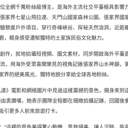
全網千萬粉絲級博主，是海外主流社交平臺極具影響
張家界七星山飛拉達、天門山國家森林公園、張家界國
驗懸崖戶外項目、穿行奇峰峽谷、探秘天然溶洞，近距
觀，親身感受濃郁獨特的土家族民俗文化魅力。
作，就地拍攝短視頻、圖文素材，同步開啟海外平臺
流，用海外受眾喜聞樂見的視角記錄張家界山水神韻，
家界的絕美風光、獨特地貌分享給全球各地粉絲。
達》電影和網絡圖片中見過這樣震撼的景色，親身來到
婭由衷讚嘆，她表示團隊全程都在細緻拍攝記錄，回國後
吸引更多人前來旅遊打卡。
“這裡的景色美得驚心動魄，景致絕美、讓人沉醉，能