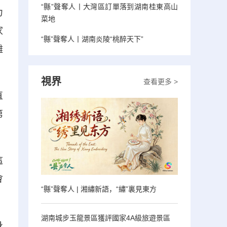
“縣”聲奪人丨大灣區訂單落到湖南桂東高山
力
菜地
家
“縣”聲奪人丨湖南炎陵“桃醉天下”
離
視界
查看更多 >
直
第
這
會
“縣”聲奪人 | 湘繡新語，“繡”裏見東方
湖南城步玉龍景區獲評國家4A級旅遊景區
身