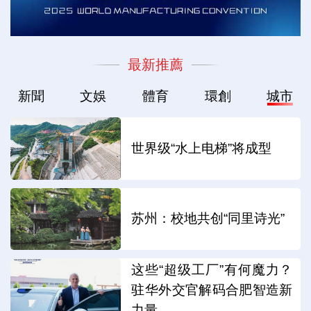
最新推薦
新聞
文娛
體育
環創
城市
世界级“水上电梯”将成型
苏州：校地共创“同里诗光”
这些“超级工厂”有何魔力？
驻华外交官解码合肥智造新
力量