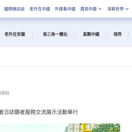
國際微訪談
老外在中國
外媒看中國
遇見中國
深耕世界
老外在安徽
|
長三角一體化
|
直觀中國
|
視界
|
閆寧鈺
願者日誌願者服務交流展示活動舉行