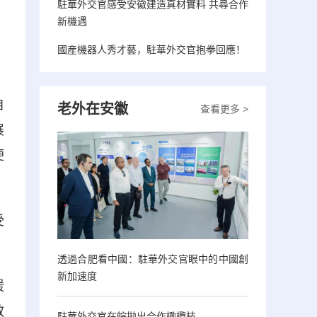
駐華外交官感受安徽建造真材實料 共尋合作
新機遇
國産機器人秀才藝，駐華外交官抱拳回應！
自
老外在安徽
查看更多 >
展
便
受
透過合肥看中國：駐華外交官眼中的中國創
新加速度
援
教
駐華外交官在皖拋出合作橄欖枝