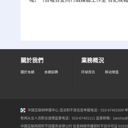
域。（合報合愛同行融媒體工作室 合肥晚報-
關於我們
業務概況
關於本網
本網招聘
环球资讯
移动增值
中国互联网举报中心
违法和不良信息举报电话：010-67401009 举报邮
新闻从业人员职业道德监督电话：010-67401111 监督邮箱：jiancha@c
中国互联网视听节目服务自律公约
信息网络传播视听节目许可证 010200