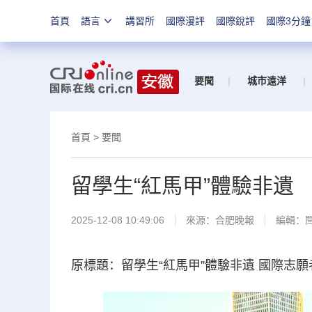
首頁
語言
講習所
國際漫評
國際銳評
國際3分鐘
要聞
|
城市遠洋
|
首頁
>
要聞
留學生“紅馬甲”體驗非遺
2025-12-08 10:49:06
來源：
合肥晚報
編輯：
原標題：留學生“紅馬甲”體驗非遺 國際志