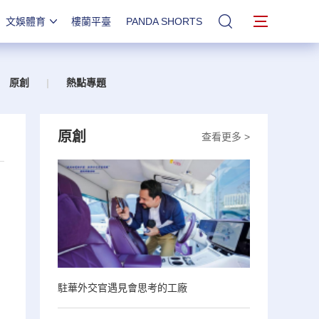
文娛體育
樓蘭平臺
PANDA SHORTS
站內搜索
原創
|
熱點專題
原創
查看更多 >
駐華外交官遇見會思考的工廠