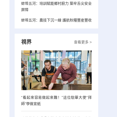
蚌埠五河：培訓賦能鄉村廚力 築牢舌尖安全
屏障
蚌埠五河：農技下沉一線 護航秋糧豐産豐收
視界
查看更多 >
“看起來容易做起來難！”這位駐華大使“拜
師”學做宣紙