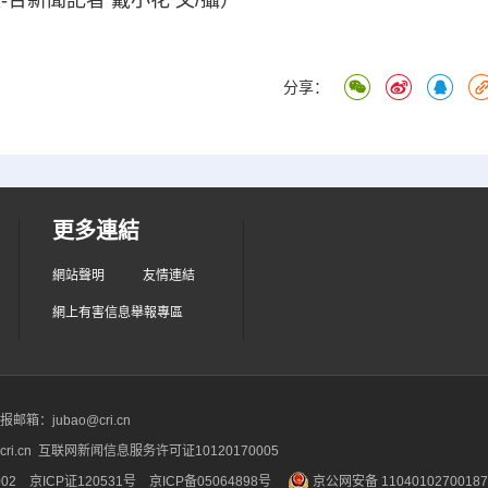
合新聞記者 戴小花 文/攝）
分享：
更多連結
網站聲明
友情連結
網上有害信息舉報專區
箱：jubao@cri.cn
ri.cn 互联网新闻信息服务许可证10120170005
2 京ICP证120531号
京ICP备05064898号
京公网安备 1104010270018