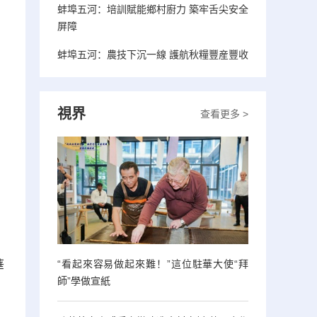
蚌埠五河：培訓賦能鄉村廚力 築牢舌尖安全
屏障
蚌埠五河：農技下沉一線 護航秋糧豐産豐收
視界
查看更多 >
華
“看起來容易做起來難！”這位駐華大使“拜
師”學做宣紙