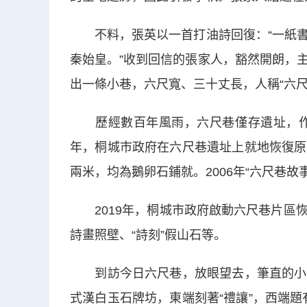
不料，張英以一首打油詩回復：“一紙書
秦始皇。”收到回信的張家人，豁然開朗，
出一條小巷，六尺寬、三十丈長，人稱“六尺
歷經數百年風雨，六尺巷僅存遺址，作為
年，桐城市政府在六尺巷遺址上就地恢復原
兩米，均為鵝卵石鋪就。2006年“六尺巷
2019年，桐城市政府啟動六尺巷片區恢
詩畫照壁、“詩刻”假山石等。
到訪今日六尺巷，放眼望去，筆直的小巷
式漢白玉石牌坊，東端刻著“禮讓”，西端題