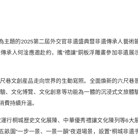
為主題的2025第二屆外交官非遺盛典暨非遺傳承人藝術
傳承人何淦應邀赴約，攜“禮讓”銅板浮雕畫參加非遺展
巷文創産品走向世界的生動寫照。全面煥新的六尺巷
驗、文化博覽、文化創意等功能為一體的沉浸式文旅體
消費持續升溫。
行桐城歷史文化展陳、中華優秀禮讓文化陳列等6大
五畝園“一步一景、一景一韻”夜遊場景，設置“桐城非遺