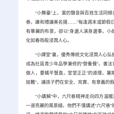
“小舞臺”上，黨的聲音與百姓生活同頻共
巷，謙和禮讓美名揚……”每逢週末或節假
有華麗的布景，卻以“身邊人演身邊事，小
化如春雨般浸潤人心。
“小課堂”裏，優秀傳統文化浸潤人心弘揚
成為社區青少年品學兼修的“營養餐”。書
做人，要橫平豎直，堂堂正正”的道理。暑
娃難”，讓孩子們在安全、充實、有意義的
“小講解”中，六尺巷精神走向四方溫暖
一道亮麗的風景線。他們不僅講述“六尺巷”