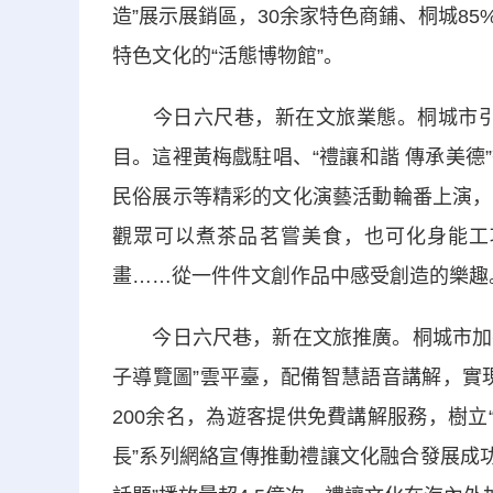
造”展示展銷區，30余家特色商鋪、桐城8
特色文化的“活態博物館”。
今日六尺巷，新在文旅業態。桐城市引入
目。這裡黃梅戲駐唱、“禮讓和諧 傳承美
民俗展示等精彩的文化演藝活動輪番上演，
觀眾可以煮茶品茗嘗美食，也可化身能工
畫……從一件件文創作品中感受創造的樂趣
今日六尺巷，新在文旅推廣。桐城市加強“
子導覽圖”雲平臺，配備智慧語音講解，實現
200余名，為遊客提供免費講解服務，樹立
長”系列網絡宣傳推動禮讓文化融合發展成功