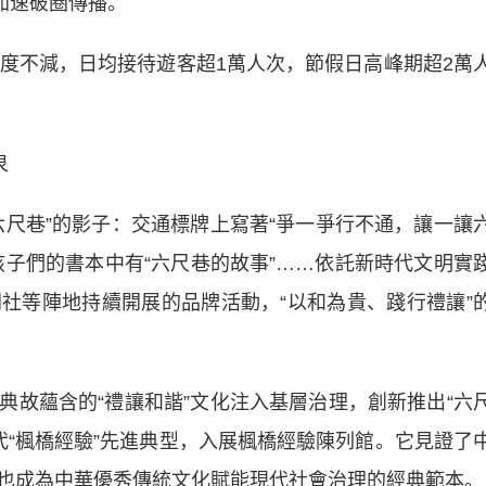
外加速破圈傳播。
不減，日均接待遊客超1萬人次，節假日高峰期超2萬
泉
巷”的影子：交通標牌上寫著“爭一爭行不通，讓一讓
孩子們的書本中有“六尺巷的故事”……依託新時代文明實
社等陣地持續開展的品牌活動，“以和為貴、踐行禮讓”
蘊含的“禮讓和諧”文化注入基層治理，創新推出“六
時代“楓橋經驗”先進典型，入展楓橋經驗陳列館。它見證了
也成為中華優秀傳統文化賦能現代社會治理的經典範本。