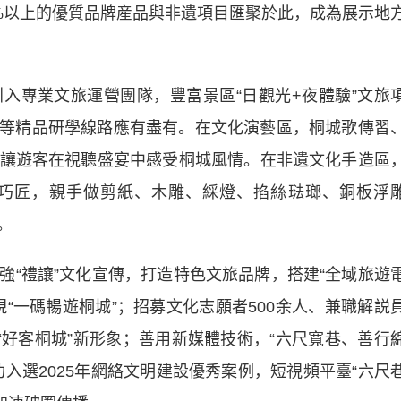
5%以上的優質品牌産品與非遺項目匯聚於此，成為展示地
專業文旅運營團隊，豐富景區“日觀光+夜體驗”文旅
德”等精品研學線路應有盡有。在文化演藝區，桐城歌傳習
讓遊客在視聽盛宴中感受桐城風情。在非遺文化手造區
巧匠，親手做剪紙、木雕、綵燈、掐絲琺瑯、銅板浮
。
禮讓”文化宣傳，打造特色文旅品牌，搭建“全域旅遊
“一碼暢遊桐城”；招募文化志願者500余人、兼職解説
“好客桐城”新形象；善用新媒體技術，“六尺寬巷、善行
入選2025年網絡文明建設優秀案例，短視頻平臺“六尺