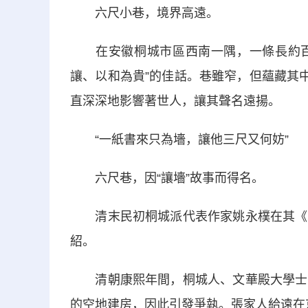
六尺小巷，境界高遠。
在安徽桐城市區西南一隅，一條長約百米
讓、以和為貴”的佳話。巷雖窄，但蘊藏其
直深深地影響著世人，讓其聲名遠揚。
“一紙書來只為墻，讓他三尺又何妨”
六尺巷，因“讓墻”故事而得名。
清末民初桐城派代表作家姚永樸在其《舊
紹。
清朝康熙年間，桐城人、文華殿大學士兼
的空地建房，因此引發爭執。張家人給遠在