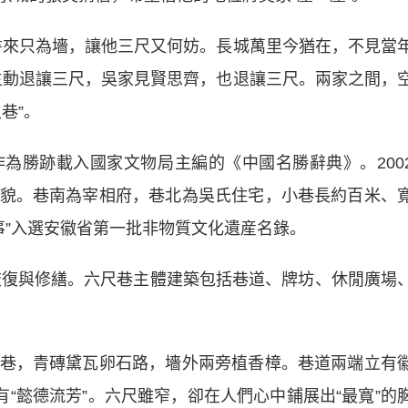
來只為墻，讓他三尺又何妨。長城萬里今猶在，不見當
主動退讓三尺，吳家見賢思齊，也退讓三尺。兩家之間，
巷”。
勝跡載入國家文物局主編的《中國名勝辭典》。200
貌。巷南為宰相府，巷北為吳氏住宅，小巷長約百米、
故事”入選安徽省第一批非物質文化遺産名錄。
復與修繕。六尺巷主體建築包括巷道、牌坊、休閒廣場
，青磚黛瓦卵石路，墻外兩旁植香樟。巷道兩端立有
有“懿德流芳”。六尺雖窄，卻在人們心中鋪展出“最寬”的