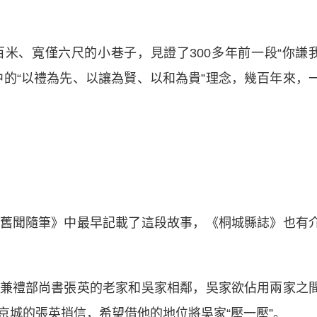
、寬僅六尺的小巷子，見證了300多年前一段“你謙
中的“以禮為先、以讓為賢、以和為貴”理念，幾百年來，
聞隨筆》中最早記載了這段故事，《桐城縣誌》也有
禮部尚書張英的老家和吳家相鄰，吳家欲佔用兩家之
京城的張英捎信，希望借他的地位將吳家“壓一壓”。