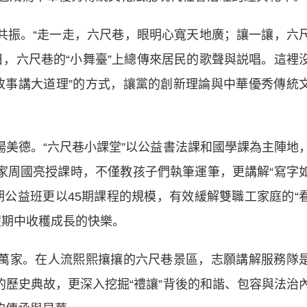
振。“走一走，六尺巷，眼明心寬天地廣；讓一讓，六
日，六尺巷的“小舞臺”上總傳來居民的歌聲與説唱。這裡
故事講大道理”的方式，讓黨的創新理論與中華優秀傳統
美德。“六尺巷小課堂”以公益書法課和國學課為主陣地
法家周國亮授課時，不僅教孩子們執筆運筆，更講解“寫字
期公益班更以45期課程的規模，有效緩解雙職工家庭的“
假期中收穫成長的快樂。
萬家。在人流熙熙攘攘的六尺巷景區，志願講解服務隊
的歷史典故，更深入挖掘“禮讓”背後的和諧、包容與法治