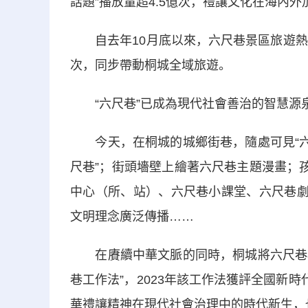
話題”播放量超4.5億次，禮讓文化在海內
自去年10月底以來，六尺巷景區旅遊熱度
次，同步帶動桐城全域旅遊。
“六尺巷”已成為現代社會善治的智慧源
今天，在桐城的城鄉街巷，隨處可見“六尺
尺巷”；街頭墻壁上繪著六尺巷主題漫畫；
中心（所、站）、六尺巷小課堂、六尺巷劇
文明理念廣泛傳播……
在賡續中華文脈的同時，桐城將六尺巷典故
巷工作法”，2023年該工作法獲評全國新
華禮讓精神在現代社會治理中的時代新生，