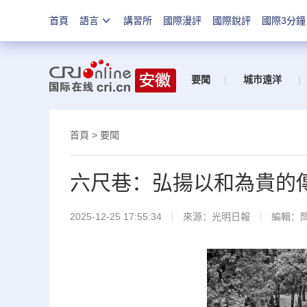
首頁
語言
講習所
國際漫評
國際銳評
國際3分鐘
要聞
|
城市遠洋
|
首頁
>
要聞
六尺巷：弘揚以和為貴的
2025-12-25 17:55:34
來源：
光明日報
編輯：