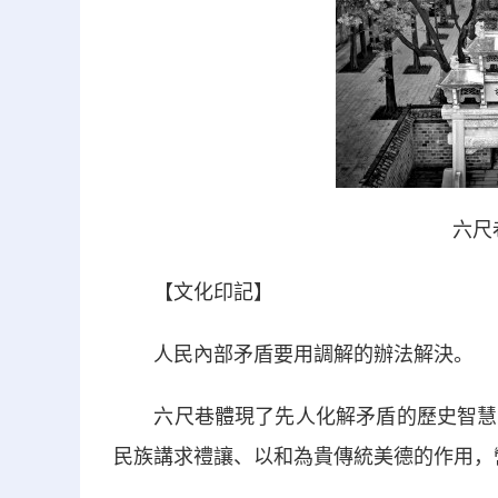
六尺
【文化印記】
人民內部矛盾要用調解的辦法解決。
六尺巷體現了先人化解矛盾的歷史智慧，
民族講求禮讓、以和為貴傳統美德的作用，