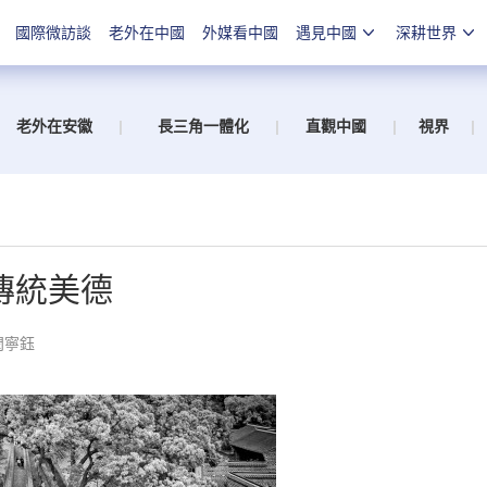
國際微訪談
老外在中國
外媒看中國
遇見中國
深耕世界
老外在安徽
|
長三角一體化
|
直觀中國
|
視界
|
傳統美德
閆寧鈺