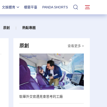
文娛體育
樓蘭平臺
PANDA SHORTS
站內搜索
原創
|
熱點專題
原創
查看更多 >
駐華外交官遇見會思考的工廠