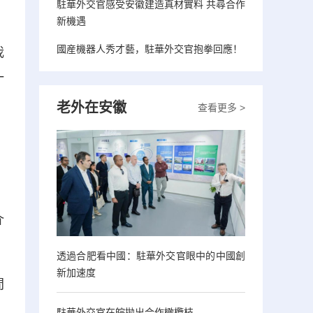
駐華外交官感受安徽建造真材實料 共尋合作
新機遇
國産機器人秀才藝，駐華外交官抱拳回應！
我
一
老外在安徽
查看更多 >
介
透過合肥看中國：駐華外交官眼中的中國創
新加速度
間
駐華外交官在皖拋出合作橄欖枝