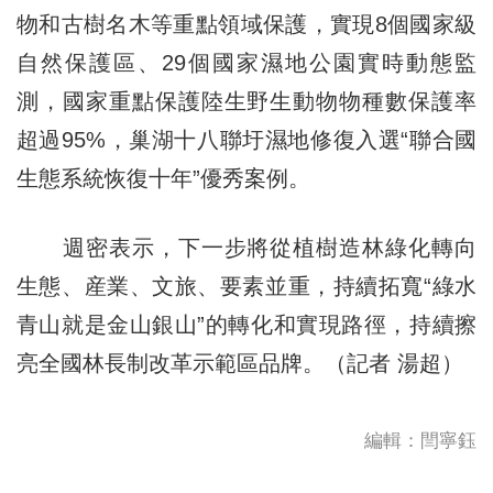
物和古樹名木等重點領域保護，實現8個國家級
自然保護區、29個國家濕地公園實時動態監
測，國家重點保護陸生野生動物物種數保護率
超過95%，巢湖十八聯圩濕地修復入選“聯合國
生態系統恢復十年”優秀案例。
週密表示，下一步將從植樹造林綠化轉向
生態、産業、文旅、要素並重，持續拓寬“綠水
青山就是金山銀山”的轉化和實現路徑，持續擦
亮全國林長制改革示範區品牌。（記者 湯超）
編輯：閆寧鈺