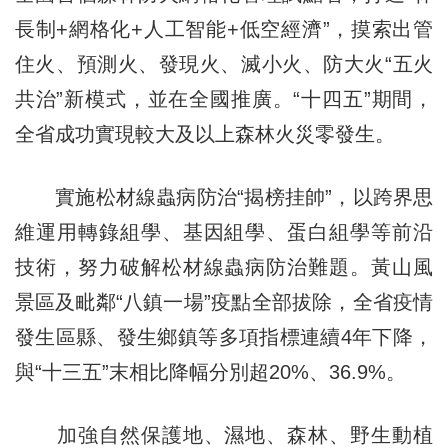
長制+網格化+人工智能+低空經濟”，摸索出管
住火、預測火、發現火、滅小火、防大火“五火
共治”新模式，並在全國推廣。“十四五”期間，
全省成功實現較大及以上森林火災零發生。
實施松材線蟲病防治“揭榜挂帥”，以跨界思
維運用轉錄組學、基因組學、蛋白組學等前沿
技術，努力破解松材線蟲病防治難題。黃山風
景區及毗鄰“八鎮一場”疫點全部拔除，全省疫情
發生區縣、發生鄉鎮等多項指標連續4年下降，
與“十三五”末相比降幅分別超20%、36.9%。
加強自然保護地、濕地、森林、野生動植