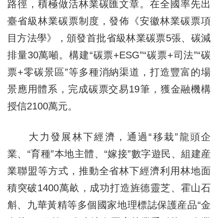
路徑，積極做活林業碳匯文章。在全國率先出
臺省級林業碳票制度，發佈《安徽林業碳票項
目方法學》，頒發首批省級林業碳票5張、碳減
排量30萬噸。構建“碳票+ESG”“碳票+司法”“碳
票+零碳景區”等多種消納渠道，打造豐富的場
景應用體系，完成碳票交易19筆，獲金融機構
授信2100萬元。
大力發展林下經濟，通過“移栽”龍頭企
業、“育種”本地主體、“嫁接”數字遊民、組建産
業聯盟等方式，推動全省林下經濟利用林地面
積突破1400萬畝，成功打造旌德靈芝、霍山石
斛、九華黃精等多個國家地理標誌保護産品“金