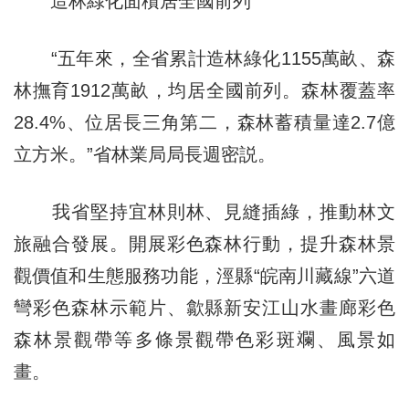
造林綠化面積居全國前列
“五年來，全省累計造林綠化1155萬畝、森
林撫育1912萬畝，均居全國前列。森林覆蓋率
28.4%、位居長三角第二，森林蓄積量達2.7億
立方米。”省林業局局長週密説。
我省堅持宜林則林、見縫插綠，推動林文
旅融合發展。開展彩色森林行動，提升森林景
觀價值和生態服務功能，涇縣“皖南川藏線”六道
彎彩色森林示範片、歙縣新安江山水畫廊彩色
森林景觀帶等多條景觀帶色彩斑斕、風景如
畫。