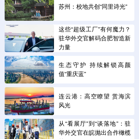
苏州：校地共创“同里诗光”
这些“超级工厂”有何魔力？
驻华外交官解码合肥智造新
力量
生态守护 持续解锁高颜
值“重庆蓝”
连云港：高空瞭望 赏海滨
风光
从“看展厅”到“谈落地”：驻
华外交官在皖抛出合作橄榄