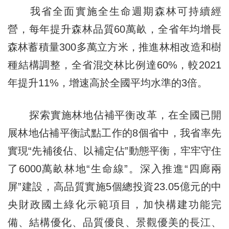
我省全面實施全生命週期森林可持續經
營，每年提升森林品質60萬畝，全省年均增長
森林蓄積量300多萬立方米，推進林相改造和樹
種結構調整，全省混交林比例達60%，較2021
年提升11%，增速高於全國平均水準的3倍。
探索實施林地佔補平衡改革，在全國已開
展林地佔補平衡試點工作的8個省中，我省率先
實現“先補後佔、以補定佔”動態平衡，牢牢守住
了6000萬畝林地“生命線”。深入推進“四廊兩
屏”建設，高品質實施5個總投資23.05億元的中
央財政國土綠化示範項目，加快構建功能完
備、結構優化、品質優良、景觀優美的長江、