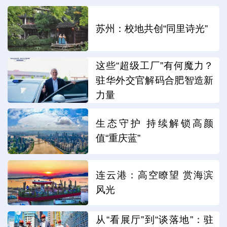
苏州：校地共创“同里诗光”
这些“超级工厂”有何魔力？
驻华外交官解码合肥智造新
力量
生态守护 持续解锁高颜
值“重庆蓝”
连云港：高空瞭望 赏海滨
风光
从“看展厅”到“谈落地”：驻