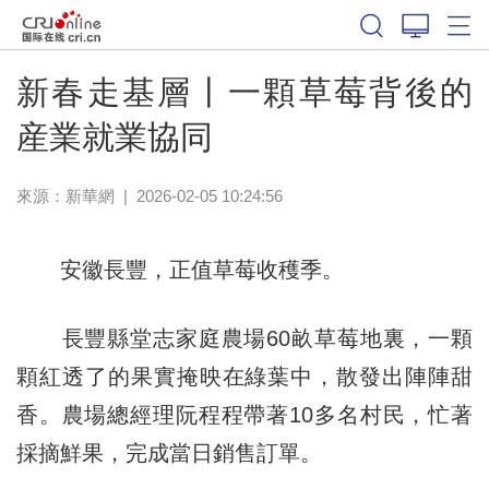
新春走基層丨一顆草莓背後的
産業就業協同
來源：
新華網
|
2026-02-05 10:24:56
安徽長豐，正值草莓收穫季。
長豐縣堂志家庭農場60畝草莓地裏，一顆
顆紅透了的果實掩映在綠葉中，散發出陣陣甜
香。農場總經理阮程程帶著10多名村民，忙著
採摘鮮果，完成當日銷售訂單。