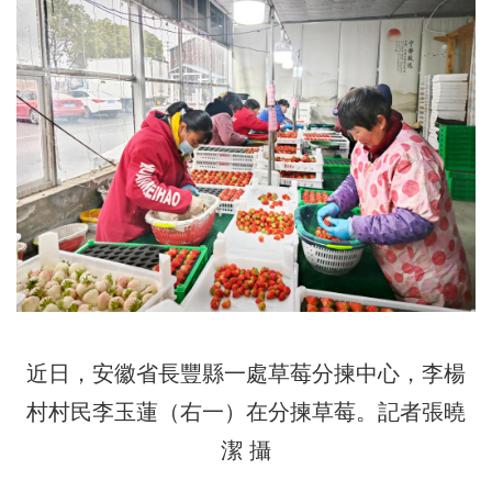
近日，安徽省長豐縣一處草莓分揀中心，李楊
村村民李玉蓮（右一）在分揀草莓。記者張曉
潔 攝