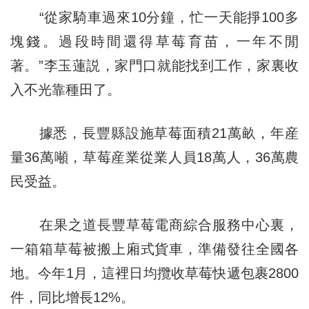
“從家騎車過來10分鐘，忙一天能掙100多
塊錢。過段時間還得草莓育苗，一年不閒
著。”李玉蓮説，家門口就能找到工作，家裏收
入不光靠種田了。
據悉，長豐縣設施草莓面積21萬畝，年産
量36萬噸，草莓産業從業人員18萬人，36萬農
民受益。
在果之道長豐草莓電商綜合服務中心裏，
一箱箱草莓被搬上廂式貨車，準備發往全國各
地。今年1月，這裡日均攬收草莓快遞包裹2800
件，同比增長12%。