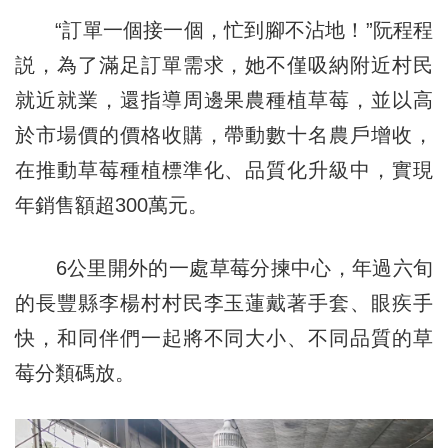
“訂單一個接一個，忙到腳不沾地！”阮程程
説，為了滿足訂單需求，她不僅吸納附近村民
就近就業，還指導周邊果農種植草莓，並以高
於市場價的價格收購，帶動數十名農戶增收，
在推動草莓種植標準化、品質化升級中，實現
年銷售額超300萬元。
6公里開外的一處草莓分揀中心，年過六旬
的長豐縣李楊村村民李玉蓮戴著手套、眼疾手
快，和同伴們一起將不同大小、不同品質的草
莓分類碼放。