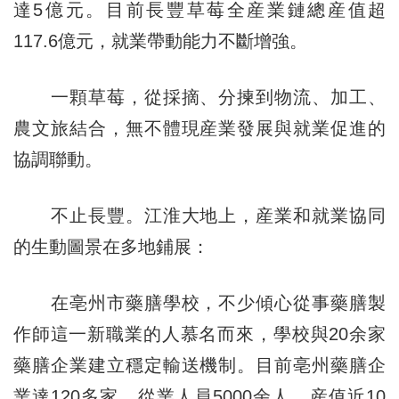
達5億元。目前長豐草莓全産業鏈總産值超
117.6億元，就業帶動能力不斷增強。
一顆草莓，從採摘、分揀到物流、加工、
農文旅結合，無不體現産業發展與就業促進的
協調聯動。
不止長豐。江淮大地上，産業和就業協同
的生動圖景在多地鋪展：
在亳州市藥膳學校，不少傾心從事藥膳製
作師這一新職業的人慕名而來，學校與20余家
藥膳企業建立穩定輸送機制。目前亳州藥膳企
業達120多家，從業人員5000余人，産值近10