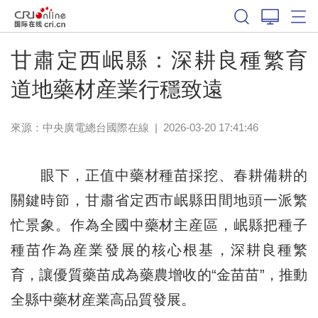
甘肅定西岷縣：深耕良種繁育
道地藥材産業行穩致遠
來源：中央廣電總台國際在線
|
2026-03-20 17:41:46
眼下，正值中藥材種苗採挖、春耕備耕的
關鍵時節，甘肅省定西市岷縣田間地頭一派繁
忙景象。作為全國中藥材主産區，岷縣把種子
種苗作為産業發展的核心根基，深耕良種繁
育，讓優質藥苗成為藥農增收的“金苗苗”，推動
全縣中藥材産業高品質發展。