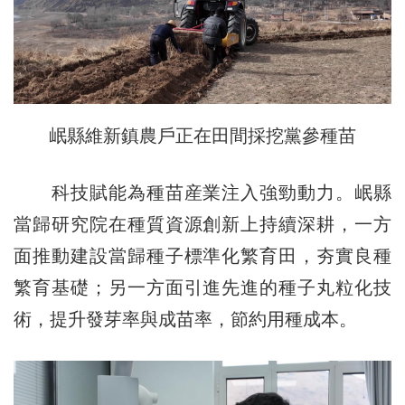
岷縣維新鎮農戶正在田間採挖黨參種苗
科技賦能為種苗産業注入強勁動力。岷縣
當歸研究院在種質資源創新上持續深耕，一方
面推動建設當歸種子標準化繁育田，夯實良種
繁育基礎；另一方面引進先進的種子丸粒化技
術，提升發芽率與成苗率，節約用種成本。