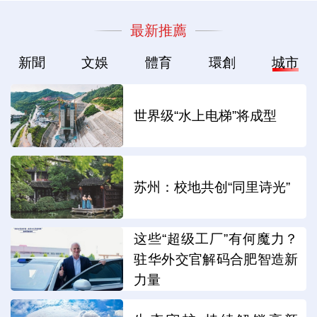
最新推薦
新聞
文娛
體育
環創
城市
世界级“水上电梯”将成型
苏州：校地共创“同里诗光”
这些“超级工厂”有何魔力？
驻华外交官解码合肥智造新
力量