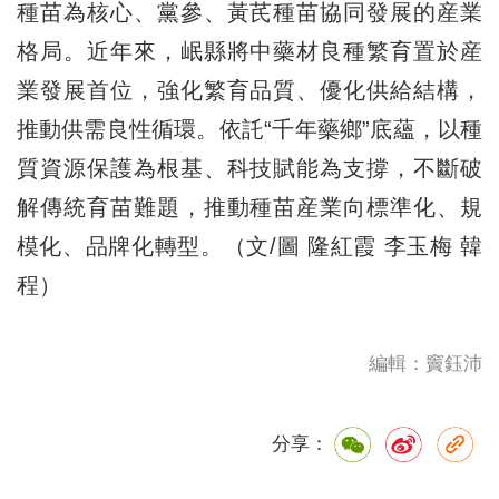
種苗為核心、黨參、黃芪種苗協同發展的産業
格局。近年來，岷縣將中藥材良種繁育置於産
業發展首位，強化繁育品質、優化供給結構，
推動供需良性循環。依託“千年藥鄉”底蘊，以種
質資源保護為根基、科技賦能為支撐，不斷破
解傳統育苗難題，推動種苗産業向標準化、規
模化、品牌化轉型。（文/圖 隆紅霞 李玉梅 韓
程）
編輯：竇鈺沛
分享：