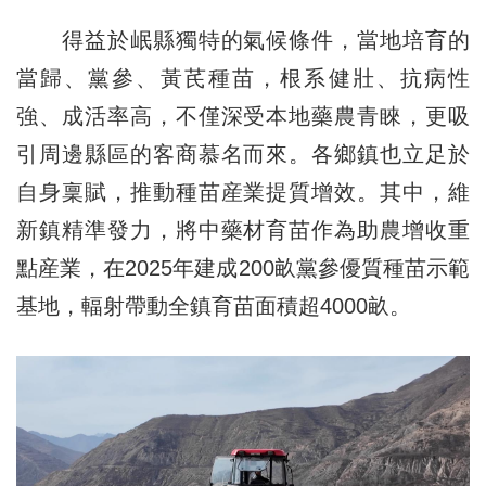
得益於岷縣獨特的氣候條件，當地培育的
當歸、黨參、黃芪種苗，根系健壯、抗病性
強、成活率高，不僅深受本地藥農青睞，更吸
引周邊縣區的客商慕名而來。各鄉鎮也立足於
自身稟賦，推動種苗産業提質增效。其中，維
新鎮精準發力，將中藥材育苗作為助農增收重
點産業，在2025年建成200畝黨參優質種苗示範
基地，輻射帶動全鎮育苗面積超4000畝。