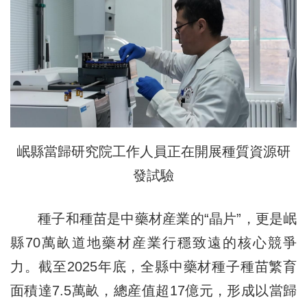
岷縣當歸研究院工作人員正在開展種質資源研
發試驗
種子和種苗是中藥材産業的“晶片”，更是岷
縣70萬畝道地藥材産業行穩致遠的核心競爭
力。截至2025年底，全縣中藥材種子種苗繁育
面積達7.5萬畝，總産值超17億元，形成以當歸