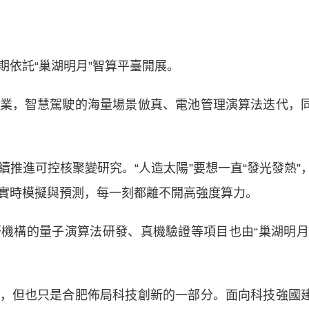
依託“巢湖明月”智算平臺開展。
，智慧駕駛的海量場景倣真、電池管理演算法迭代，
進可控核聚變研究。“人造太陽”要想一直“發光發熱”
實時模擬與預測，每一刻都離不開高強度算力。
構的量子演算法研發、真機驗證等項目也由“巢湖明月
但也只是合肥佈局科技創新的一部分。面向科技強國