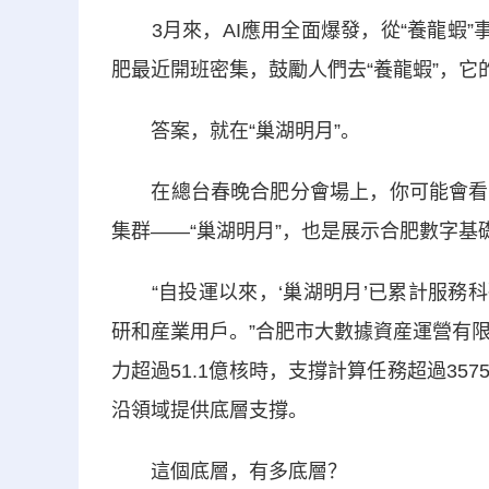
3月來，AI應用全面爆發，從“養龍蝦”事
肥最近開班密集，鼓勵人們去“養龍蝦”，它
答案，就在“巢湖明月”。
在總台春晚合肥分會場上，你可能會看到
集群——“巢湖明月”，也是展示合肥數字基
“自投運以來，‘巢湖明月’已累計服務科研
研和産業用戶。”合肥市大數據資産運營有
力超過51.1億核時，支撐計算任務超過3
沿領域提供底層支撐。
這個底層，有多底層？