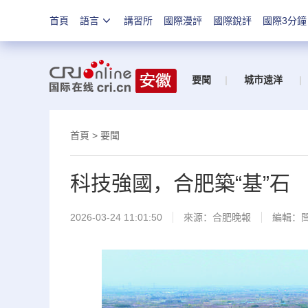
首頁
語言
講習所
國際漫評
國際銳評
國際3分鐘
要聞
|
城市遠洋
|
首頁
>
要聞
科技強國，合肥築“基”石
2026-03-24 11:01:50
來源：
合肥晚報
編輯：