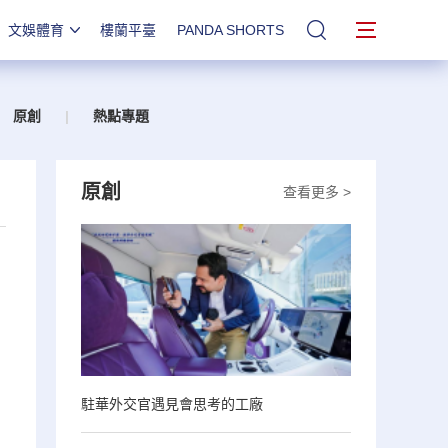
文娛體育
樓蘭平臺
PANDA SHORTS
站內搜索
原創
|
熱點專題
原創
查看更多 >
駐華外交官遇見會思考的工廠