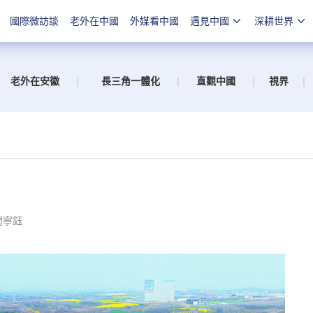
國際微訪談
老外在中國
外媒看中國
遇見中國
深耕世界
老外在安徽
|
長三角一體化
|
直觀中國
|
視界
|
閆寧鈺