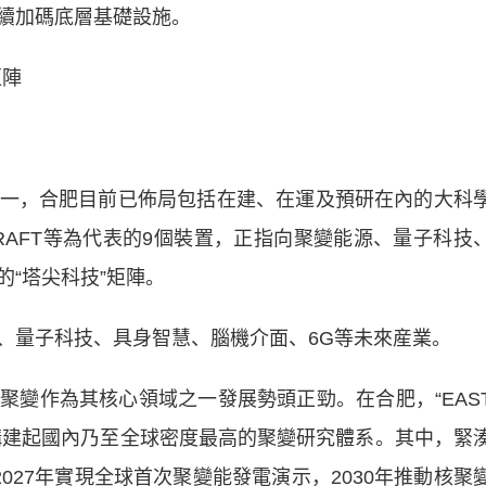
續加碼底層基礎設施。
矩陣
，合肥目前已佈局包括在建、在運及預研在內的大科
CRAFT等為代表的9個裝置，正指向聚變能源、量子科技
“塔尖科技”矩陣。
量子科技、具身智慧、腦機介面、6G等未來産業。
作為其核心領域之一發展勢頭正勁。在合肥，“EAS
，已構建起國內乃至全球密度最高的聚變研究體系。其中，緊
027年實現全球首次聚變能發電演示，2030年推動核聚