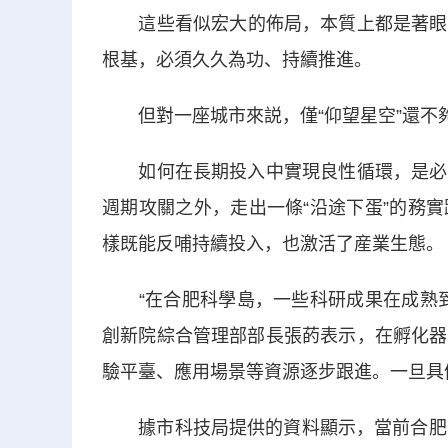
這些看似宏大的佈局，本質上都是著眼長
根基，必須久久為功、持續推進。
但對一座城市來説，僅“仰望星空”還不
如何在長期投入中實現良性循環，是必須
週期攻關之外，走出一條“沿途下蛋”的務
樣既能反哺持續投入，也激活了産業生態。
“在合肥科學島，一些科研成果在成熟到
創新院綜合管理部部長張菂表示，在孵化器
驗平臺、應用場景等資源逐步跟進。一旦具
據市科技局提供的資料顯示，當前合肥的