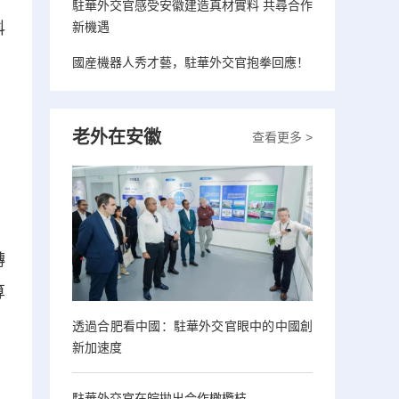
駐華外交官感受安徽建造真材實料 共尋合作
科
新機遇
國産機器人秀才藝，駐華外交官抱拳回應！
老外在安徽
查看更多 >
轉
算
透過合肥看中國：駐華外交官眼中的中國創
新加速度
駐華外交官在皖拋出合作橄欖枝