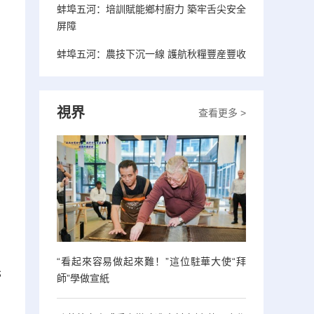
蚌埠五河：培訓賦能鄉村廚力 築牢舌尖安全
屏障
蚌埠五河：農技下沉一線 護航秋糧豐産豐收
視界
查看更多 >
“看起來容易做起來難！”這位駐華大使“拜
先
師”學做宣紙