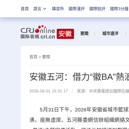
首頁
語言
講習所
國際漫評
國際銳評
國際3分鐘
要聞
|
城市遠洋
|
首頁
>
要聞
安徽五河：借力“徽BA”熱
2026-06-01 15:31:17
來源：中央廣電總台國際在
5月31日下午，2026年安徽省城市籃
沸，座無虛席。五河縣委網信辦組織網絡文