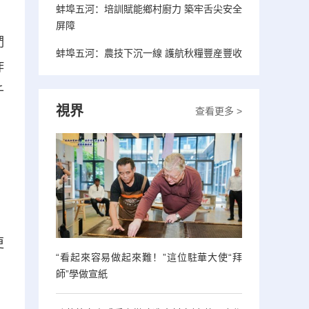
蚌埠五河：培訓賦能鄉村廚力 築牢舌尖安全
屏障
們
蚌埠五河：農技下沉一線 護航秋糧豐産豐收
詐
千
視界
查看更多 >
，
，
更
“看起來容易做起來難！”這位駐華大使“拜
師”學做宣紙