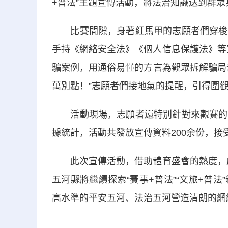
+普法”主題宣傳活動，將法治知識送到群眾
比賽間隙，身著紅馬甲的志願者們穿梭在
手持《網絡安全法》《個人信息保護法》等宣
騙案例，用通俗易懂的方言為觀眾拆解騙局
萬別點！”志願者們接地氣的提醒，引得圍
活動現場，志願者還特別針對來觀賽的青
據統計，活動共發放宣傳資料200余份，接
此次宣傳活動，借助體育盛會的熱度，成功
五河縣將繼續探索“賽事+普法”“文旅+普
高水準的平安五河、法治五河營造清朗的網