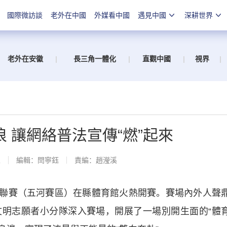
國際微訪談
老外在中國
外媒看中國
遇見中國
深耕世界
老外在安徽
|
長三角一體化
|
直觀中國
|
視界
|
浪 讓網絡普法宣傳“燃”起來
線
編輯：閆寧鈺
責編：趙瀅溪
球聯賽（五河賽區）在縣體育館火熱開賽。賽場內外人聲
明志願者小分隊深入賽場，開展了一場別開生面的“體