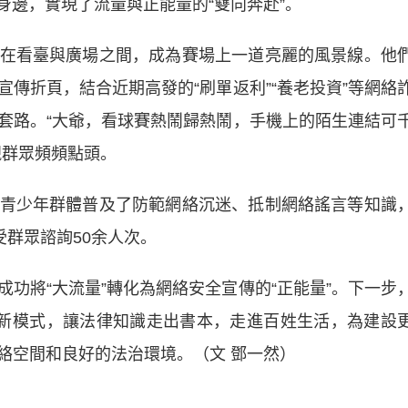
身邊，實現了流量與正能量的“雙向奔赴”。
看臺與廣場之間，成為賽場上一道亮麗的風景線。他
傳折頁，結合近期高發的“刷單返利”“養老投資”等網絡
套路。“大爺，看球賽熱鬧歸熱鬧，手機上的陌生連結可
觀群眾頻頻點頭。
少年群體普及了防範網絡沉迷、抵制網絡謠言等知識
受群眾諮詢50余人次。
將“大流量”轉化為網絡安全宣傳的“正能量”。下一步
法”新模式，讓法律知識走出書本，走進百姓生活，為建設
絡空間和良好的法治環境。（文 鄧一然）