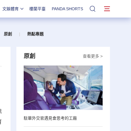
文娛體育
樓蘭平臺
PANDA SHORTS
站內搜索
原創
|
熱點專題
原創
查看更多 >
鼎
駐華外交官遇見會思考的工廠
育