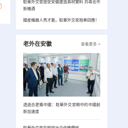
駐華外交官感受安徽建造真材實料 共尋合作
新機遇
國産機器人秀才藝，駐華外交官抱拳回應！
老外在安徽
查看更多 >
透過合肥看中國：駐華外交官眼中的中國創
新加速度
駐華外交官在皖拋出合作橄欖枝