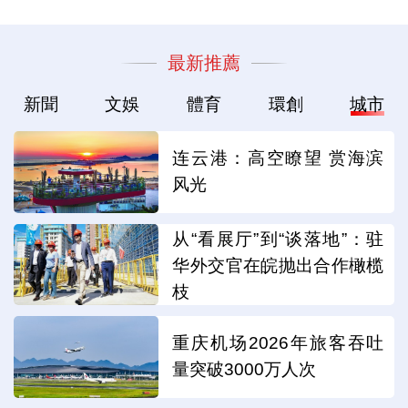
最新推薦
新聞
文娛
體育
環創
城市
连云港：高空瞭望 赏海滨
风光
从“看展厅”到“谈落地”：驻
华外交官在皖抛出合作橄榄
枝
重庆机场2026年旅客吞吐
量突破3000万人次