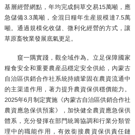
基層經營網點，年均完成飼草交易15萬噸，應
急儲備3.3萬噸，全混日糧年生産規模達7.5萬
噸。通過規模化收儲、微利化經營的方式，讓
草原畜牧業發展底氣更足。
窺一隅實踐，觀全域作為。立足保障國家
糧食安全和重要農産品穩定安全供給，內蒙古
自治區供銷合作社系統持續鞏固在農資流通中
的主渠道作用，著力提升農資保供穩價能力。
2025年6月制定實施《內蒙古自治區供銷合作社
農資應急保供預案》，加快健全農資應急保供
體系，充分發揮在部門統籌協調和行業分類管
理中的職能作用，有效銜接農資保供責任鏈