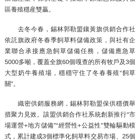
區養殖穩産雙贏。
去冬今春，錫林郭勒盟鑲黃旗供銷合作社
依託旗政府冬春季飼草料儲備政策，與社有企
業聯合承接應急飼草儲備任務，儲備應急草
5000多噸，覆蓋全旗60個嘎查的所有牧戶及3個
大型奶牛養殖場，穩穩守住了冬春養殖“飼草
關”。
織密供銷服務網，錫林郭勒盟保供穩價舉
措聚力見效。該盟供銷合作社系統創新推行“市
場運營+地方儲備”“經營性+公益性”雙輪驅動模
式，累計建成3個標準化飼草料交易市場、25個