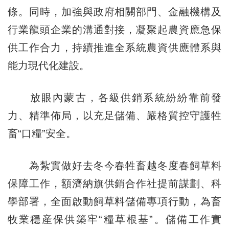
條。同時，加強與政府相關部門、金融機構及
行業龍頭企業的溝通對接，凝聚起農資應急保
供工作合力，持續推進全系統農資供應體系與
能力現代化建設。
放眼內蒙古，各級供銷系統紛紛靠前發
力、精準佈局，以充足儲備、嚴格質控守護牲
畜“口糧”安全。
為紮實做好去冬今春牲畜越冬度春飼草料
保障工作，額濟納旗供銷合作社提前謀劃、科
學部署，全面啟動飼草料儲備專項行動，為畜
牧業穩産保供築牢“糧草根基”。儲備工作實