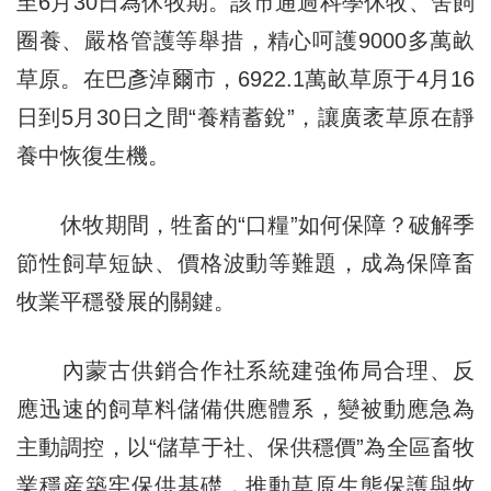
至6月30日為休牧期。該市通過科學休牧、舍飼
圈養、嚴格管護等舉措，精心呵護9000多萬畝
草原。在巴彥淖爾市，6922.1萬畝草原于4月16
日到5月30日之間“養精蓄銳”，讓廣袤草原在靜
養中恢復生機。
休牧期間，牲畜的“口糧”如何保障？破解季
節性飼草短缺、價格波動等難題，成為保障畜
牧業平穩發展的關鍵。
內蒙古供銷合作社系統建強佈局合理、反
應迅速的飼草料儲備供應體系，變被動應急為
主動調控，以“儲草于社、保供穩價”為全區畜牧
業穩産築牢保供基礎，推動草原生態保護與牧