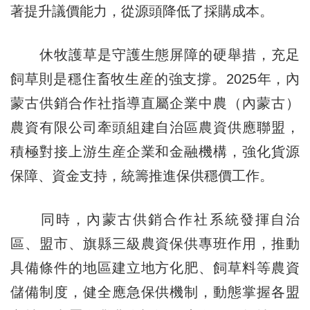
著提升議價能力，從源頭降低了採購成本。
休牧護草是守護生態屏障的硬舉措，充足
飼草則是穩住畜牧生産的強支撐。2025年，內
蒙古供銷合作社指導直屬企業中農（內蒙古）
農資有限公司牽頭組建自治區農資供應聯盟，
積極對接上游生産企業和金融機構，強化貨源
保障、資金支持，統籌推進保供穩價工作。
同時，內蒙古供銷合作社系統發揮自治
區、盟市、旗縣三級農資保供專班作用，推動
具備條件的地區建立地方化肥、飼草料等農資
儲備制度，健全應急保供機制，動態掌握各盟