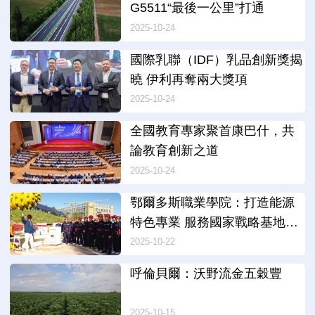
G5511“最後一公里”打通
2025-10-24
國際乳聯（IDF）乳品創新獎揭
曉 伊利再奪兩大獎項
2025-10-24
全國教育專家聚首康巴什，共
論教育創新之道
2025-10-24
鄂爾多斯職業學院：打造能源
特色專業 服務國家戰略基地建
設
2025-10-22
呼倫貝爾：沃野流金五穀豐
2025-10-15