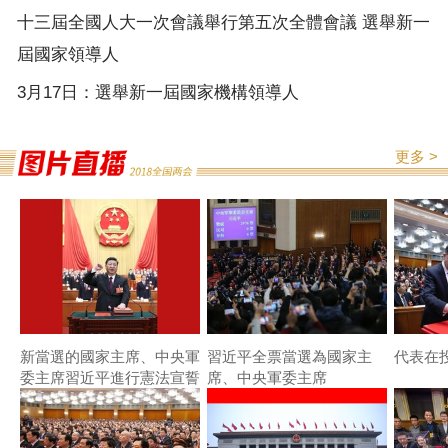
十三屆全國人大一次會議舉行第五次全體會議 選舉新一
屆國家領導人
3月17日：選舉新一屆國家機構領導人
更多 >
新當選的國家主席、中央軍
習近平全票當選為國家主
代表在
委主席習近平進行憲法宣誓
席、中央軍委主席