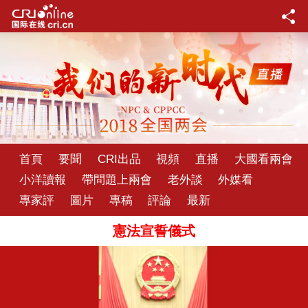
首頁
要聞
CRI出品
視頻
直播
大國看兩會
小洋讀報
帶問題上兩會
老外談
外媒看
專家評
圖片
專稿
評論
最新
憲法宣誓儀式