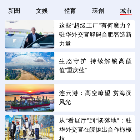
新聞
文娛
體育
環創
城市
这些“超级工厂”有何魔力？
驻华外交官解码合肥智造新
力量
生态守护 持续解锁高颜
值“重庆蓝”
连云港：高空瞭望 赏海滨
风光
从“看展厅”到“谈落地”：驻
华外交官在皖抛出合作橄榄
枝