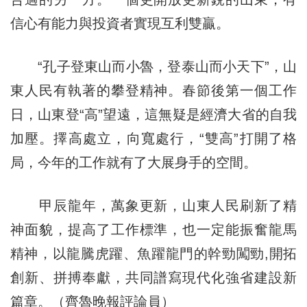
信心有能力與投資者實現互利雙贏。
“孔子登東山而小魯，登泰山而小天下”，山
東人民有執著的攀登精神。春節後第一個工作
日，山東登“高”望遠，這無疑是經濟大省的自我
加壓。擇高處立，向寬處行，“雙高”打開了格
局，今年的工作就有了大展身手的空間。
甲辰龍年，萬象更新，山東人民刷新了精
神面貌，提高了工作標準，也一定能振奮龍馬
精神，以龍騰虎躍、魚躍龍門的幹勁闖勁,開拓
創新、拼搏奉獻，共同譜寫現代化強省建設新
篇章。（齊魯晚報評論員）