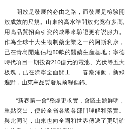
開放是發展的必由之路，而發展是檢驗開
放成效的尺規。山東的高水準開放究竟有多高,
用高品質招商引資的成果來驗證更有説服力。
作為全球十大生物制藥企業之一的阿斯利康，
已在青島開建佔地80畝的醫藥生産基地；寧德
時代項目一期投資210億元的電池、光伏等五大
板塊，已在濟寧全面開工……春潮涌動，新綠
遍野，山東高品質發展前程似錦。
“新春第一會”務虛更求實，會議主題鮮明，
重點突出，便於全省各級各部門理解和落實。
與此同時，山東也向全國和世界傳遞了更明確