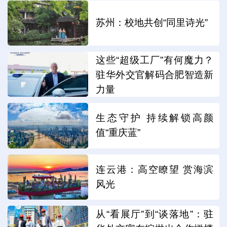
苏州：校地共创“同里诗光”
这些“超级工厂”有何魔力？
驻华外交官解码合肥智造新
力量
生态守护 持续解锁高颜
值“重庆蓝”
连云港：高空瞭望 赏海滨
风光
从“看展厅”到“谈落地”：驻