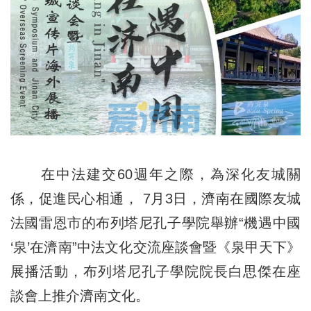
在中法建交60週年之際，為深化友城關
係，促進民心相通， 7月3日，濟南在國際友城
法國雷恩市的布列塔尼孔子學院舉辦“機遇中國
‘泉’在濟南”中法文化交流座談會暨《泉甲天下》
展播活動，布列塔尼孔子學院院長白思傑在座
談會上推介濟南文化。