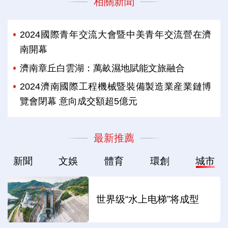
相關新聞
2024國際青年交流大會暨中美青年交流營在濟
南開幕
濟南章丘白雲湖：萬畝濕地賦能文旅融合
2024濟南國際工程機械暨裝備製造業産業鏈博
覽會閉幕 意向成交額超5億元
最新推薦
新聞
文娛
體育
環創
城市
世界级“水上电梯”将成型