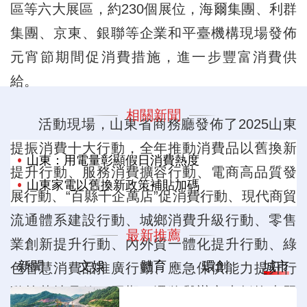
區等六大展區，約230個展位，海爾集團、利群
集團、京東、銀聯等企業和平臺機構現場發佈
元宵節期間促消費措施，進一步豐富消費供
給。
相關新聞
活動現場，山東省商務廳發佈了2025山東
提振消費十大行動，全年推動消費品以舊換新
山東：用電量彰顯假日消費熱度
提升行動、服務消費擴容行動、電商高品質發
山東家電以舊換新政策補貼加碼
展行動、“百縣千企萬店”促消費行動、現代商貿
流通體系建設行動、城鄉消費升級行動、零售
最新推薦
業創新提升行動、內外貿一體化提升行動、綠
新聞
文娛
體育
環創
城市
色智慧消費品推廣行動、應急保供能力提升行
動等落地見效。同期，還將舉辦六大板塊專題