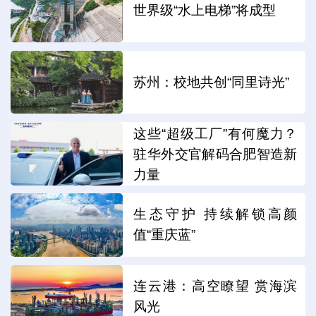
展銷活動，持續激發消費市場活躍度。（大眾
世界级“水上电梯”将成型
日報記者 李媛）
苏州：校地共创“同里诗光”
編輯：宋雯琪
这些“超级工厂”有何魔力？
分享：
驻华外交官解码合肥智造新
力量
生态守护 持续解锁高颜
值“重庆蓝”
连云港：高空瞭望 赏海滨
风光