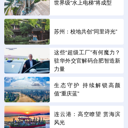
世界级“水上电梯”将成型
苏州：校地共创“同里诗光”
这些“超级工厂”有何魔力？
驻华外交官解码合肥智造新
力量
生态守护 持续解锁高颜
值“重庆蓝”
连云港：高空瞭望 赏海滨
风光