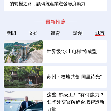
的蛻變之路，讓傳統産業迸發澎湃動力
最新推薦
新聞
文娛
體育
環創
城市
世界级“水上电梯”将成型
苏州：校地共创“同里诗光”
这些“超级工厂”有何魔力？
驻华外交官解码合肥智造新
力量