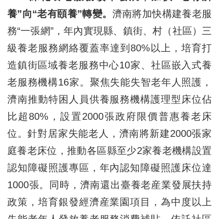
養”向“老有頤養”轉變。
濟南將加快構建養老服
務“一張網”，年內實現縣、鎮街、村（社區）三
級養老服務網絡覆蓋率達到80%以上，培育打
造鎮街區域養老服務中心10家、社區嵌入式養
老服務機構16家。聚焦失能失智老年人照護，
濟南推動特困人員供養服務機構護理型床位佔
比超80%，設置2000張政府限價普惠養老床
位。針對居家失能老人，濟南將新建2000張家
庭養老床位，推動各區縣至少2家養老機構設置
認知障礙照護專區，年內認知障礙照護床位達
1000張。同時，濟南還出臺養老産業發展扶持
政策，培育銀發經濟産業園項目，為中度以上