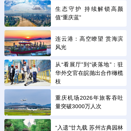
生态守护 持续解锁高颜
值“重庆蓝”
连云港：高空瞭望 赏海滨
风光
从“看展厅”到“谈落地”：驻
华外交官在皖抛出合作橄榄
枝
重庆机场2026年旅客吞吐
量突破3000万人次
“入遗”廿九载 苏州古典园林