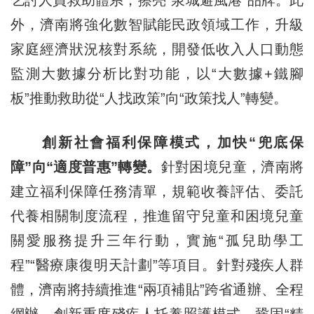
乞討人員救助體系，擦亮“泉城避風港”品牌。此
外，濟南將強化數智賦能民政領域工作，升級
家庭經濟狀況核對系統，開發低收入人口動態
監測大數據分析比對功能，以“大數據+鐵腳
板”推動救助從“人找政策”向“政策找人”轉變。
創新社會福利保障模式，加快“兜底保
障”向“適度普惠”轉變。
針對困境兒童，濟南將
建立福利保障任務清單，規範收養評估、委託
代養相關制度流程，推進留守兒童和困境兒童
關愛服務提升三年行動，實施“孤兒助學工
程”“醫療康復明天計劃”等項目。針對殘疾人群
體，濟南將持續推進“兩項補貼”跨省通辦、全程