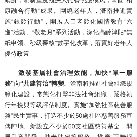
網辦，創新重度殘疾人托養照護模式，鞏固“精
康融合行動”成果。圍繞老年人，濟南推進實
施“銀齡行動”，開展人口老齡化國情教育“六
進”活動、“敬老月”系列活動，深化高齡津貼“無
紙申領、秒級審核”數字化改革，落實好老年人
優待政策。
激發基層社會治理效能，加快“單一服
務”向“共建善治”轉變。
濟南將推進社會組織規
範化建設，常態化打擊非法社會組織，嚴格執
行年檢與等級評估制度。實施“加強社區慈善服
務”民生實事，打造不少於50處社區慈善服務宣
傳陣地、新設立不少於50支社區慈善基金，開