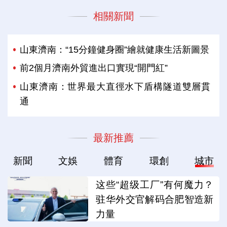
相關新聞
山東濟南：“15分鐘健身圈”繪就健康生活新圖景
前2個月濟南外貿進出口實現“開門紅”
山東濟南：世界最大直徑水下盾構隧道雙層貫
通
最新推薦
新聞
文娛
體育
環創
城市
这些“超级工厂”有何魔力？
驻华外交官解码合肥智造新
力量