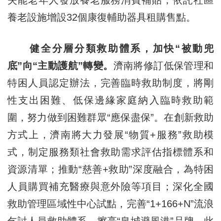
失能老年人發放養老服務消費補貼，依託社區
養老設施增設32個康復輔助器具租購售點。
健全分層分類救助體系，加快“被動兜
底”向“主動護航”轉變。
濟南將修訂低保管理和
特困人員認定辦法，完善臨時救助制度，將剛
性支出困難、低保邊緣家庭納入臨時救助範
圍，努力做到困難群眾“應保盡保”。在創新救助
方式上，濟南將大力發展“物質+服務”救助模
式，制定服務類社會救助需求評估指標體系和
資源清單；推動“慈善+救助”深度融合，為特困
人員購買補充醫療與意外險等項目；深化全國
救助管理區域性中心試點，完善“1+166+N”流浪