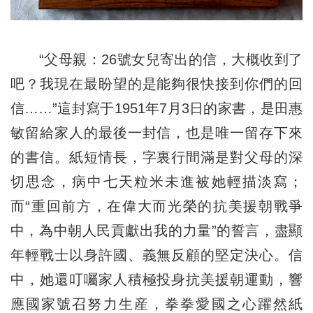
“父母親：26號女兒寄出的信，大概收到了
吧？我現在最盼望的是能夠很快接到你們的回
信……”這封寫于1951年7月3日的家書，是田惠
敏留給家人的最後一封信，也是唯一留存下來
的書信。紙短情長，字裏行間滿是對父母的深
切思念，病中七天粒米未進被她輕描淡寫；
而“重回前方，在偉大而光榮的抗美援朝戰爭
中，為中朝人民貢獻出我的力量”的誓言，盡顯
年輕戰士以身許國、義無反顧的堅定決心。信
中，她還叮囑家人積極投身抗美援朝運動，響
應國家號召努力生産，拳拳愛國之心躍然紙