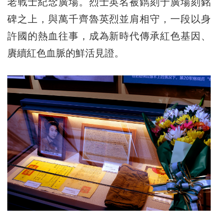
老戰士紀念廣場。烈士英名被鐫刻于廣場刻銘
碑之上，與萬千齊魯英烈並肩相守，一段以身
許國的熱血往事，成為新時代傳承紅色基因、
賡續紅色血脈的鮮活見證。