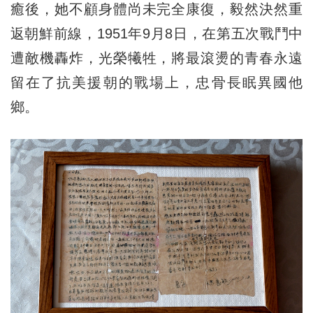
癒後，她不顧身體尚未完全康復，毅然決然重
返朝鮮前線，1951年9月8日，在第五次戰鬥中
遭敵機轟炸，光榮犧牲，將最滾燙的青春永遠
留在了抗美援朝的戰場上，忠骨長眠異國他
鄉。