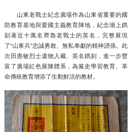
山東老戰士紀念廣場作為山東省重要的國
防教育基地與愛國主義教育陣地，紀念墻上鐫
刻著近十萬名齊魯老戰士的英名，完整展現
了“山東兵”忠誠勇敢、無私奉獻的精神譜係。此
次田惠敏烈士遺物入藏、英名鐫刻，進一步豐
富了廣場紅色展陳體系，為黨史學習教育、革
命傳統教育增添了生動鮮活的教材。