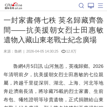
一封家書傳七秩 英名歸藏齊魯
間——抗美援朝女烈士田惠敏
遺物入藏山東老戰士紀念廣場
來源：
魯網
|
2026-04-05 14:30:25
12.8万
魯網4月5日訊 山河無恙，英魂歸鄉。2026
年清明前夕，抗美援朝女烈士田惠敏的七位親
屬，跨越千里從深圳、湖北、上海、河北等地
奔赴濟南長清，將珍藏75載的烈士家書、生前
布包、犧牲證明等珍貴遺物，正式捐贈給山東