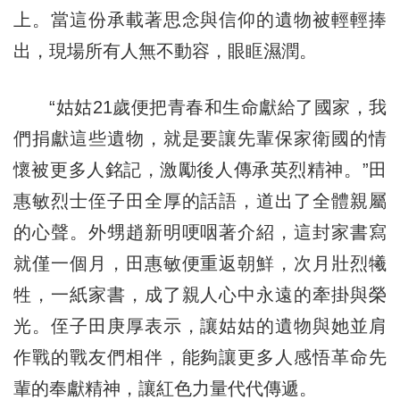
上。當這份承載著思念與信仰的遺物被輕輕捧
出，現場所有人無不動容，眼眶濕潤。
“姑姑21歲便把青春和生命獻給了國家，我
們捐獻這些遺物，就是要讓先輩保家衛國的情
懷被更多人銘記，激勵後人傳承英烈精神。”田
惠敏烈士侄子田全厚的話語，道出了全體親屬
的心聲。外甥趙新明哽咽著介紹，這封家書寫
就僅一個月，田惠敏便重返朝鮮，次月壯烈犧
牲，一紙家書，成了親人心中永遠的牽掛與榮
光。侄子田庚厚表示，讓姑姑的遺物與她並肩
作戰的戰友們相伴，能夠讓更多人感悟革命先
輩的奉獻精神，讓紅色力量代代傳遞。