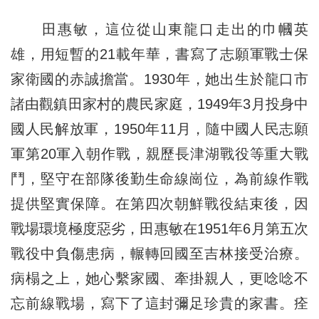
田惠敏，這位從山東龍口走出的巾幗英
雄，用短暫的21載年華，書寫了志願軍戰士保
家衛國的赤誠擔當。1930年，她出生於龍口市
諸由觀鎮田家村的農民家庭，1949年3月投身中
國人民解放軍，1950年11月，隨中國人民志願
軍第20軍入朝作戰，親歷長津湖戰役等重大戰
鬥，堅守在部隊後勤生命線崗位，為前線作戰
提供堅實保障。在第四次朝鮮戰役結束後，因
戰場環境極度惡劣，田惠敏在1951年6月第五次
戰役中負傷患病，輾轉回國至吉林接受治療。
病榻之上，她心繫家國、牽掛親人，更唸唸不
忘前線戰場，寫下了這封彌足珍貴的家書。痊