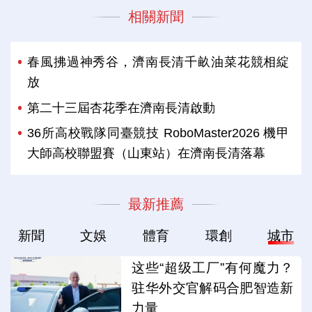
相關新聞
春風拂過神秀谷，濟南長清千畝油菜花競相綻
放
第二十三屆杏花季在濟南長清啟動
36所高校戰隊同臺競技 RoboMaster2026 機甲
大師高校聯盟賽（山東站）在濟南長清落幕
最新推薦
新聞
文娛
體育
環創
城市
这些“超级工厂”有何魔力？
驻华外交官解码合肥智造新
力量