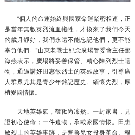
“個人的命運始終與國家命運緊密相連，正
是當年無數英烈流血犧牲，才換來了我們今天
的歲月靜好，我們永遠不能忘記他們，更不能
辜負他們。”山東老戰士紀念廣場管委會主任鄧
海燕表示，廣場將妥善保管、精心陳列烈士遺
物，通過講好田惠敏烈士的英雄故事，引導廣
大群眾尤其是青少年銘記歷史、緬懷先烈，厚
植愛國情懷。
天地英雄氣，韆鞦尚凜然。一封家書，見
證初心使命；一件遺物，承載家國情懷。田惠
敏烈士的英雄事跡，是齊魯兒女投身革命、報