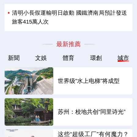
清明小長假運輸明日啟動 國鐵濟南局預計發送
旅客415萬人次
最新推薦
新聞
文娛
體育
環創
城市
世界级“水上电梯”将成型
苏州：校地共创“同里诗光”
这些“超级工厂”有何魔力？