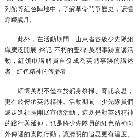
列館等紅色陣地中，了解革命鬥爭歷史，讀懂
崢嶸歲月。
此外，在活動期間，山東省各級少先隊組
織廣泛開展“銘記·不朽的豐碑”英烈事跡宣講活
動，紅領巾講解員自發成為英烈事跡的講述
者、紅色精神的傳播者。
緬懷英烈不僅在於躬身祭掃、寄託哀思，
更在於傳承英烈精神。活動期間，少先隊員們
還走進社區開展宣傳活動，這既是對英烈精神
的踐行與延伸，也是將少先隊員的紅色精神向
外傳遞的實際行動，讓清明的追思更有溫度、