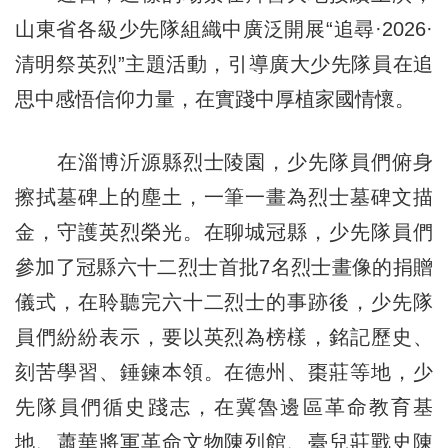
山東省各級少先隊組織中廣泛開展“追尋·2026·
清明祭英烈”主題活動，引導廣大少先隊員在追
思中感悟信仰力量，在實踐中厚植家國情懷。
在淄博沂源縣烈士陵園，少先隊員們俯身
擦拭墓碑上的塵土，一筆一畫為烈士墓碑文描
金，守護英烈榮光。在聊城冠縣，少先隊員們
參加了冠縣六十二烈士首批7名烈士畫像的捐贈
儀式，在聆聽完六十二烈士的事跡後，少先隊
員們紛紛表示，要以英烈為榜樣，銘記歷史、
刻苦學習、錘鍊本領。在德州、棗莊等地，少
先隊員們循史踐志，在冀魯邊區革命教育基
地、蕭華將軍革命文物陳列館、臺兒莊戰史陳