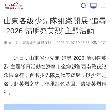
山東各級少先隊組織開展“追尋
·2026·清明祭英烈”主題活動
來源：中央廣電總台國際在線
|
2026-04-07 10:23:39
4.0万
近日，山東省少先隊“追尋·2026·清明祭英
烈”主題隊日活動在濟寧市金鄉縣魯西南戰役紀
念園舉行，百名少先隊員代表齊聚，以少年之
名，赴英烈之約，傳承紅色基因、賡續英烈精
神。