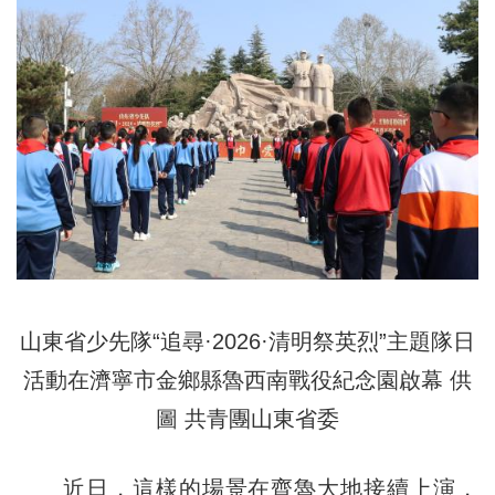
山東省少先隊“追尋·2026·清明祭英烈”主題隊日
活動在濟寧市金鄉縣魯西南戰役紀念園啟幕 供
圖 共青團山東省委
近日，這樣的場景在齊魯大地接續上演，