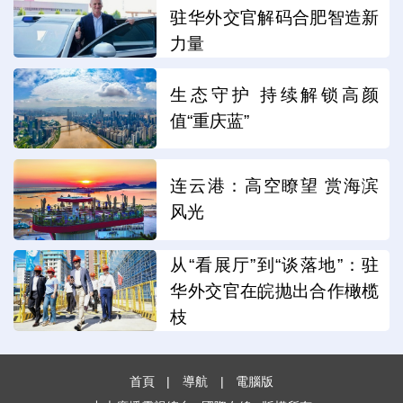
驻华外交官解码合肥智造新
力量
生态守护 持续解锁高颜
值“重庆蓝”
连云港：高空瞭望 赏海滨
风光
从“看展厅”到“谈落地”：驻
华外交官在皖抛出合作橄榄
枝
首頁
|
導航
|
電腦版