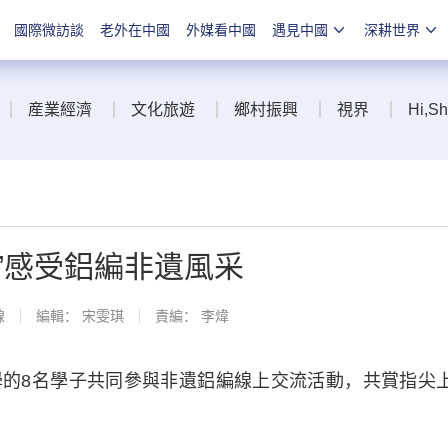
國際微訪談
老外在中國
外媒看中國
遇見中國
深耕世界
産業經濟
文化旅遊
鄉村振興
視界
Hi,S
”感受鋁編非遺風采
線
編輯： 宋雯琪
責編： 李煒
8名學子共同參與非遺鋁編線上交流活動，共賞指尖