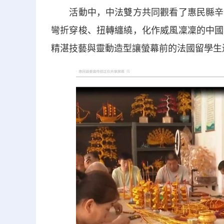
活動中，中法雙方共同觀看了惠民縣辛店
彎折穿梭、扭轉纏繞，化作威風凜凜的中國
精湛技藝與靈動造型讓螢幕前的法國留學生