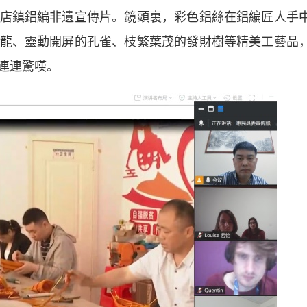
鎮鋁編非遺宣傳片。鏡頭裏，彩色鋁絲在鋁編匠人手
龍、靈動開屏的孔雀、枝繁葉茂的發財樹等精美工藝品
連連驚嘆。