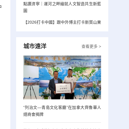
點讚濟寧｜運河之畔繪就人文智造共生新藍
中
圖
，
【2026打卡中國】跟中外博主打卡新質山東
城市遠洋
查看更多 >
“列治文—青島文化客廳”在加拿大齊魯華人
總商會揭牌