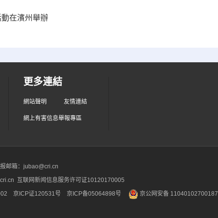
活動在濱州舉辦
更多連結
網站聲明
友情連結
網上有害信息舉報專區
箱：jubao@cri.cn
ri.cn 互联网新闻信息服务许可证10120170005
2 京ICP证120531号
京ICP备05064898号
京公网安备 1104010270018