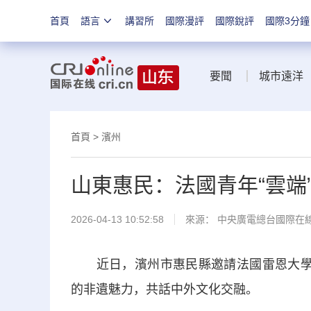
首頁
語言
講習所
國際漫評
國際銳評
國際3分鐘
要聞
城市遠洋
首頁
>
濱州
山東惠民：法國青年“雲端
2026-04-13 10:52:58
來源： 中央廣電總台國際在
近日，濱州市惠民縣邀請法國雷恩大學的
的非遺魅力，共話中外文化交融。