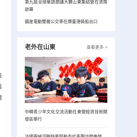
第九屆全球華語朗誦大賽山東集結營在濟南
啟幕
國産電動雙層公交車在煙臺港裝船出口
老外在山東
查看更多 >
設
張
現
中韓青少年文化交流活動在東營經濟技術開
發區舉行
法國塞納河畔特裏耶勒市代表團訪問東營