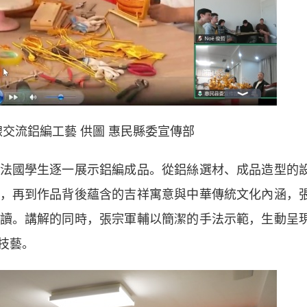
交流鋁編工藝 供圖 惠民縣委宣傳部
國學生逐一展示鋁編成品。從鋁絲選材、成品造型的
，再到作品背後蘊含的吉祥寓意與中華傳統文化內涵，
讀。講解的同時，張宗軍輔以簡潔的手法示範，生動呈
技藝。