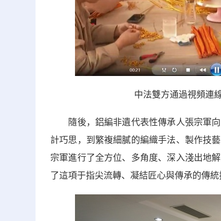
中法雙方通過視頻連線
隨後，鋁編非遺代表性傳承人張宗軍向法
計巧思，到繁複細膩的編織手法、製作技藝
宗軍進行了全方位、多角度、深入淺出地解
了這項于指尖流轉、凝結匠心與傳承的傳統