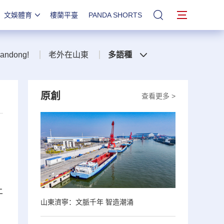
文娛體育
樓蘭平臺
PANDA SHORTS
站內搜索
handong!
老外在山東
多語種
原創
查看更多 >
上
山東濟寧：文脈千年 智造潮涌