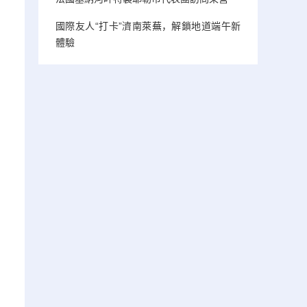
國際友人“打卡”濟南萊蕪，解鎖地道端午新
體驗