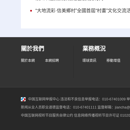
“大地流彩·信美鄉村”全國首屆“村畫”文化交流
關於我們
業務概況
關於本網
本網招聘
環球資訊
移動增值
中国互联网举报中心
违法和不良信息举报电话：010-67401009 举报邮
新闻从业人员职业道德监督电话：010-67401111 监督邮箱：jiancha@c
中国互联网视听节目服务自律公约
信息网络传播视听节目许可证 010200